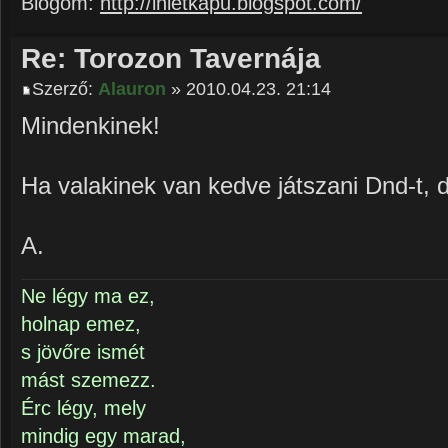
Blogom:
http://ihletkapu.blogspot.com/
Re: Torozon Tavernája
Szerző:
Alauron
» 2010.04.23. 21:14
Mindenkinek!
Ha valakinek van kedve játszani Dnd-t, d
A.
Ne légy ma ez,
holnap emez,
s jövőre ismét
mást szemezz.
Érc légy, mely
mindig egy marad,