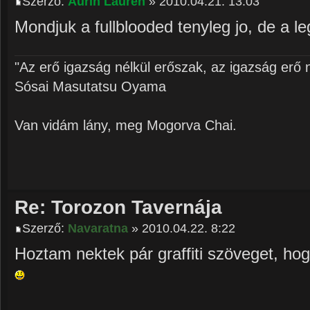
Szerző:
Aurin Lauren
» 2010.04.21. 13:03
Mondjuk a fullblooded tenyleg jo, de a le
"Az erő igazság nélkül erőszak, az igazság erő n
Sósai Masutatsu Oyama
Van vidám lány, meg Mogorva Chai.
Re: Torozon Tavernája
Szerző:
Navaratna
» 2010.04.22. 8:22
Hoztam nektek pár graffiti szöveget, ho