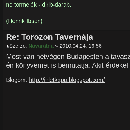
ne törmelék - dirib-darab.
(Henrik Ibsen)
Re: Torozon Tavernája
Szerző:
Navaratna
» 2010.04.24. 16:56
Most van hétvégén Budapesten a tavasz
én könyvemet is bemutatja. Akit érdekel
Blogom:
http://ihletkapu.blogspot.com/