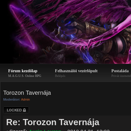
Fórum kezdőlap
Felhasználói vezérlőpult
Postaláda
M.A.G.U.S. Online RPG
Belépés
Privát üzenete
Torozon Tavernája
Moderátor:
Admin
Téma lezárva
Re: Torozon Tavernája