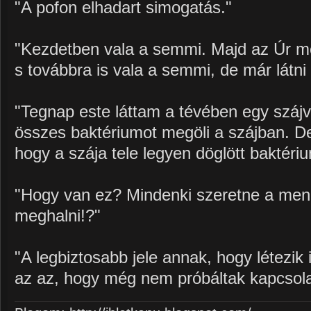
"A pofon elhadart simogatás."
"Kezdetben vala a semmi. Majd az Úr mo
s továbbra is vala a semmi, de már látni i
"Tegnap este láttam a tévében egy szájví
összes baktériumot megöli a szájban. D
hogy a szája tele legyen döglött baktéri
"Hogy van ez? Mindenki szeretne a menn
meghalni!?"
"A legbiztosabb jele annak, hogy létezik i
az az, hogy még nem próbáltak kapcsolat