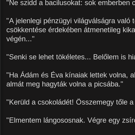
"Ne szidd a bacilusokat: sok emberben cs
"A jelenlegi pénzügyi világválságra való 
csökkentése érdekében átmenetileg kikap
végén..."
"Senki se lehet tökéletes... Belőlem is hi
"Ha Ádám és Éva kínaiak lettek volna, a
almát meg hagyták volna a picsába."
"Kerüld a csokoládét! Összemegy tőle a
"Elmentem lángososnak. Végre egy zsíro