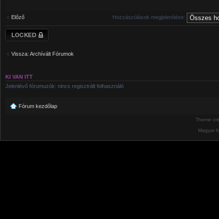
Előző
Hozzászólások megjelenítése:
Téma lezárva
Vissza: Archívált Fórumok
KI VAN ITT
Jelenlévő fórumuzók: nincs regisztrált felhasználó
Fórum kezdőlap
Theme cr
Magyar f