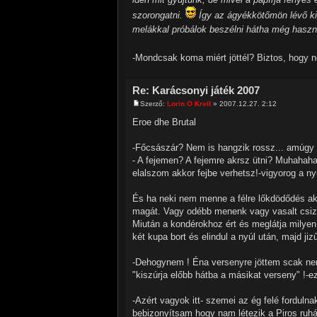
szorongatni.
Így az ágyékkötőmön lévő kis
melákkal próbálok beszélni hátha még hasz
-Mondcsak koma miért jöttél? Biztos, hogy n
Re: Karácsonyi játék 2007
Szerző:
Lorin O Krell
» 2007.12.27. 2:12
Eroe dhe Brutal
-Főcsászár? Nem is hangzik rossz... amúgy
- A fejemen? A fejemre akrsz ütni? Muhahaha
elalszom akkor fejbe verhetsz!-vigyorog a ny
És ha neki nem menne a félre lőkdödődés ak
magát. Vagy odébb menenk vagy vasalt csizm
Miután a kondérokhoz ért és meglátja milyen 
két kupa bort és elindul a nyúl után, majd jiz
-Dehogynem ! Éna versenyre jöttem scak n
"kiszúrja előbb hátba a másikat verseny" !-
-Azért vagyok itt- szemei az ég felé forduln
bebizonyítsam hogy nam létezik a Piros ruh