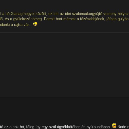
l a hó Gianag hegyei között, ez lett az idei szaloncukorgyűjtő verseny helysz
ő, és a gyülekező tömeg. Forralt bort mérnek a fázósabbjának, jófajta gulyás
enki a rajtra vár...
tő ez a sok hó, főleg így egy szál ágyékkötőben és nyúlbundában.
Node 