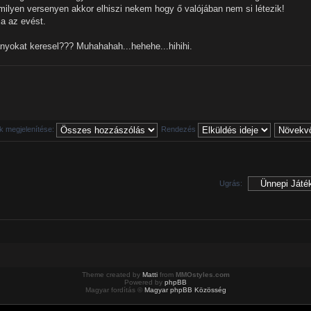
ilyen versenyen akkor elhiszi nekem hogy ő valójában nem si létezik!
ja az evést.
ányokat keresel??? Muhahahah...hehehe...hihihi.
 megjelenítése:
Rendezés
Ugrás:
Theme created by
Matti
from
MMOstyles.com
Powered by
phpBB
Magyar fordítás ©
Magyar phpBB Közösség