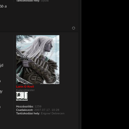
Tartózkodási hely:
Gyula
bb a
jd
a
Lorin O Krell
Kalandmester
gy
m
Hozzászólás:
1259
Csatlakozott:
2007.07.17. 10:28
Tartózkodási hely:
Erigow/ Debrecen
z