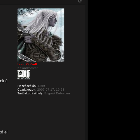
Lorin O Krell
Kalandmester
melné
Hozzászólás:
1259
Csatlakozott:
2007.07.17. 10:28
Tartózkodási hely:
Erigow/ Debrecen
zd el