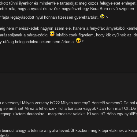
kott tűnni ilyenkor és mindenféle tartásdíjat meg közös felügyeletet emleget.
etek róla, hogy a nyarat és az ősz nagyrészét egy Bora-Bora nevű szigeten
jta legatyásodott nyúl honnan fizessen gyerektartást.
>
l még nem merészkedek nagyon szem elé, hanem a fenyőfák árnyékából kémle
evarázsoljanak a sárga-ződig.
Inkább csak figyelem, hogy kik gyűlnek az id
 így utólag belegondolva nekem sem ártama.
*
an a verseny! Milyen verseny is??? MIlyen verseny? Hentelő verseny? De hol 
eg semmit se! Mi ez a fehét izé? Hol a bánatba vagyok? Jah tom már! Ott.De
t tegnap zúztam darabokra...megkérdezek valakit. Ki van itt? Höhö egy nyúl!E
 beindul ahogy a tekinte a nyúlra téved.Út közben még kitépi vlakinek a keze
almát.