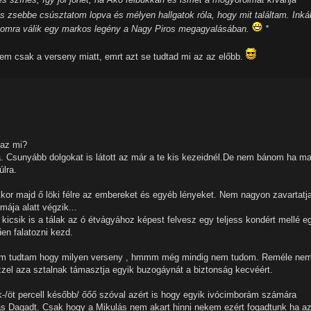
 zsebbe csúsztatom lopva és mélyen hallgatok róla, hogy mit találtam. Inká
nomra válik egy markos legény a Nagy Piros megagyalásában.
*
em csak a verseny miatt, emrt azt se tudtad mi az az előbb.
 az mi?
. Csunyább dolgokat is látott az már a te kis kezeidnél.De nem bánom ha ma
úlra.
kor majd ő löki félre az embereket és egyéb lényeket. Nem nagyon zavartatj
ája alatt végzik...
kicsik is a tálak az ó étvágyához képest felvesz egy teljess kondért mellé e
űen falatozni kezd.
em tudtam hogy milyen verseny , hmmm még mindig nem tudom. Reméle ne
ezzel aza sztalnak támasztja egyik buzogáynát a biztonság kecvéért.
ak-/öt percell később/ őőő szóval azért is hogy egyik ivócimborám számára
ás Dagadt. Csak hogy a Mikulás nem akart hinni nekem ezért fogadtunk ha a