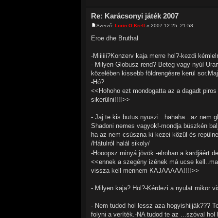
Re: Karácsonyi játék 2007
Szerző:
Lorin O Krell
» 2007.12.25. 21:58
Eroe dhe Bruthal
-Miiiiii?Konzerv kaja merre hol?-kezdi kémlel
- Milyen Globusz rend? Beteg vagy nyúl Uram
közelében kissebb földrengésre kerül sor.Maj
-Hó?
<<Hohoho ezt mondogatta az a dagadt piros r
sikerülni!!!!>>
- Jaj te kis butus nyuszi...hahaha...az ne
Shadoni nemes vagyok!-mondja büszkén balját
ha az nem csúszna ki kezei közül és repülne
/Hátulról halál sikoly/
-Hooopsz minyá jövök.-elrohan a kardjáért d
<<ennek a szegény izének má ucse kell..majd
vissza kell mennem KAJAAAAA!!!!>>
- Milyen kaja? Hol?-Kérdezi a nyulat mikor vi
- Nem tudod hol lessz aza hogyishijják??? To
folyni a veríték.-NA tudod te az ...szóval hol