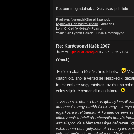
Közben megindulnak a Gulyásos pult felé.
Ryell wes Nortendal
-Sherali kalandok
Ryndavor Con Wierra Artenol
- Abaszisz
Lorin O Krell (A lövész)- Pyarron
Valdin Cirn Lyenth-Calerin - Erion-Örömnegyed
Re: Karácsonyi játék 2007
Szerző:
Quator ar Zaraquer
» 2007.12.26. 21:24
(Ynnub)
-Felőlem akár a főcsászár is lehetsz.
Visz
csapni ott, ahol a vérted se illeszkedik igaz
tettek embere vagy mintsem az ész bajnoka
válaszoljak félbemaradt mondatodra.
*Ezzel bevezetem a társaságba újdonsült is
arcomat és vagy arrébb álnak vagy... kényt
mgátkozni a fél bandát. A kondérhoz érve s
elbattyogok a felállíott talponálló könyöktám
asztallapot, de a félmagasságra helyezett "g
valami nem pont gulyásos akad a fogaim kö
idén mit gyűjtünk, de mivel a papírja fényes