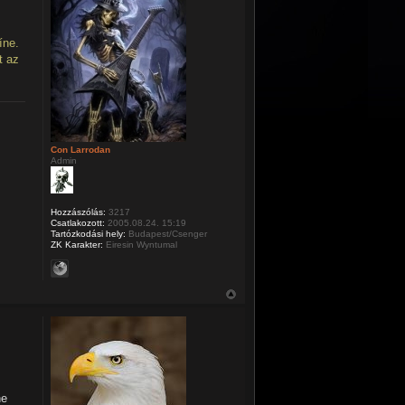
íne.
t az
Con Larrodan
Admin
Hozzászólás:
3217
Csatlakozott:
2005.08.24. 15:19
Tartózkodási hely:
Budapest/Csenger
ZK Karakter:
Eiresin Wyntumal
ne