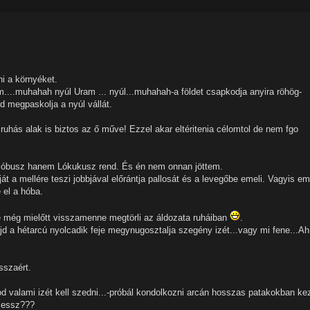
ni a környéket.
....muhahah nyúl Uram ... nyúl...muhahah-a földet csapkodja anyira röhög-
d megpaskolja a nyúl vállát.
uhás alak is biztos az ő műve! Ezzel akar eltéritenia célomtol de nem fgo
m glóbusz hanem Lókukusz rend. És én nem onnan jöttem.
 a mellére teszi jobbjával előrántja pallosát és a levegőbe emeli. Vagyis e
 el a hóba.
e még mielőtt visszamenne megtörli az áldozata ruháiban
.
 a hétarcú nyolcadik feje megynugosztalja szegény izét...vagy mi fene...Ah
sszaért.
d valami izét kell szedni...-próbál kondolkozni arcán hosszas patakokban ke
 lessz???