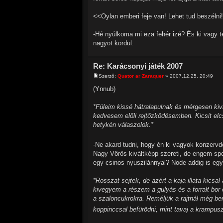
<<Oylan emberi feje van! Lehet tud beszélni
-Hé nyúlkoma mi eza fehér izé? És ki vagy t
nagyot kordul.
Re: Karácsonyi játék 2007
Szerző:
Quator ar Zaraquer
» 2007.12.25. 20:49
(Ynnub)
*Füleim kissé hátralapulnak és mérgesen ki
kedvesem előli rejtőzködésemben. Kicsit elc
hetykén válaszolok.*
-Ne akard tudni, hogy én ki vagyok konzerv
Nagy Vörös kiváltképp szereti, de engem spe
egy csinos nyuszilánnyal? Node addig is egy
*Rosszat sejtek, de azért a kaja illata kics
kivegyem a részem a gulyás és a forralt bor
a szaloncukrokra. Reméljük a rajtnál még be
koppinccsal befürödni, mint tavaj a krampu