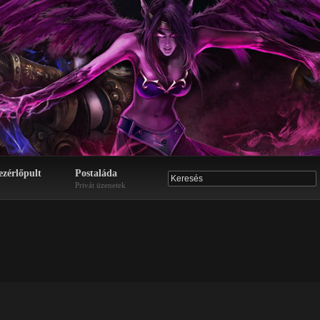
ezérlőpult
Postaláda
Privát üzenetek