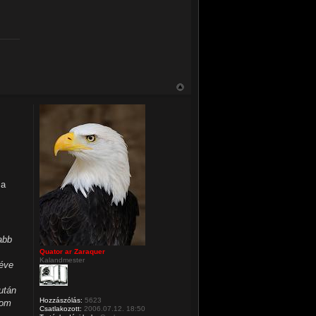
 a
abb
Quator ar Zaraquer
Kalandmester
véve
után
Hozzászólás:
5623
dom
Csatlakozott:
2006.07.12. 18:50