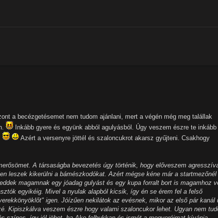
ont a becézgetésemet nem tudom ajánlani, mert a végén még meg talállak
án.
Inkább gyere és együnk abból agulyásból. Úgy veszem észre te inkább
.
Azért a versenyre jöttél és szaloncukrot akarsz gyűjteni. Csakhogy
merősömet. A társaságba bevezetés úgy történik, hogy előveszem agresszív
elen leszek kikerülni a bámészkodókat. Azért mégse kéne már a startmezőnél
zeddek magamnak egy jóadag gulyást és egy kupa forralt bort is magamhoz 
asztók egyikéig. Mivel a nyulak alapból kicsik, így én se érem fel a felső
yerekkönyöklőt" igen. Jóízűen nekilátok az evésnek, mikor az első pár kanál 
zé. Kipiszkálva veszem észre hogy valami szaloncukor lehet. Ugyan nem tu
 és színes, így jól jöhet, ha Ako felbukkan és ismét a mogyoróimat kívánja