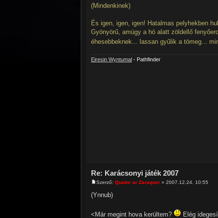
(Mindenkinek)
És igen, igen, igen! Hatalmas pelyhekben hul
Gyönyörű, amúgy a hó alatt zöldellő fenyőerd
éhesebbeknek... lassan gyűlik a tömeg... mind
Eiresin Wyntumal
- Pathfinder
Re: Karácsonyi játék 2007
Szerző:
Quator ar Zaraquer
» 2007.12.24. 10:55
(Ynnub)
<Már megint hova kerültem?
Elég idegesí