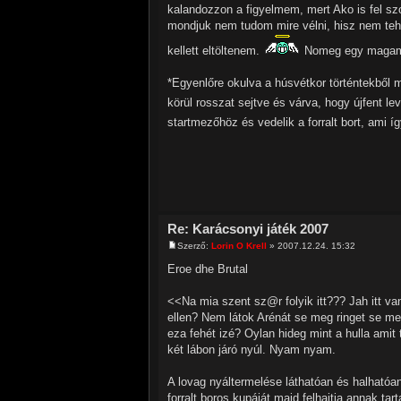
kalandozzon a figyelmem, mert Ako is fel szo
mondjuk nem tudom mire vélni, hisz nem teh
kellett eltöltenem.
Nomeg egy magamfa
*Egyenlőre okulva a húsvétkor történtekbő
körül rosszat sejtve és várva, hogy újfent l
startmezőhöz és vedelik a forralt bort, ami
Re: Karácsonyi játék 2007
Szerző:
Lorin O Krell
» 2007.12.24. 15:32
Eroe dhe Brutal
<<Na mia szent sz@r folyik itt??? Jah itt v
ellen? Nem látok Arénát se meg ringet se m
eza fehét izé? Oylan hideg mint a hulla ami
két lábon járó nyúl. Nyam nyam.
A lovag nyáltermelése láthatóan és halhatóan
forralt boros kupáját majd felhajtja annak tart