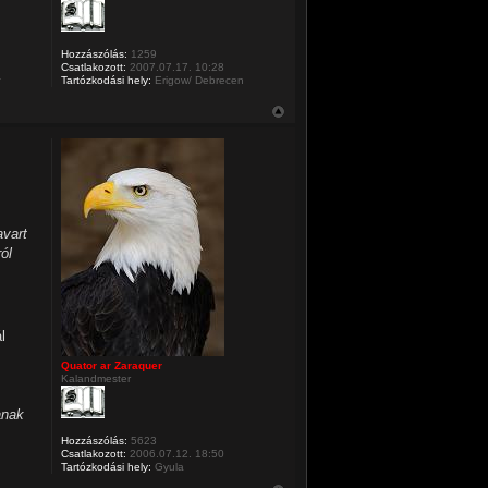
Hozzászólás:
1259
Csatlakozott:
2007.07.17. 10:28
Tartózkodási hely:
Erigow/ Debrecen
avart
ól
l
Quator ar Zaraquer
Kalandmester
anak
Hozzászólás:
5623
Csatlakozott:
2006.07.12. 18:50
Tartózkodási hely:
Gyula