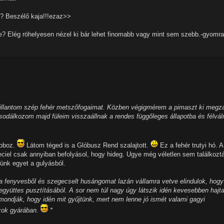
!? Beszélő kaja!!!ezaz>>
e? Elég röhelyesen nézel ki bár lehet finomabb vagy mint sem szebb.-gyomra
villantom szép fehér metszőfogaimat. Közben végigmérem a pimaszt ki megz
sodálkozom majd füleim visszaállnak a rendes függőleges állapotba és félválr
doboz.
Látom téged is a Glóbusz Rend szalajtott.
Ez a fehér trutyi hó. A
ciel csak annyiban befolyásol, hogy hideg. Ugye még véletlen sem találkoztá
ünk egyet a gulyásból.
al a fenyvesből és szegecselt husángomat lazán vállamra vetve elindulok, hogy
 együttes pusztításából. A sor nem túl nagy úgy látszik idén kevesebben hajt
mondják, hogy idén mit gyűjtünk, mert nem lenne jó ismét valami gagyi
szok gyárában.
*