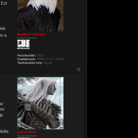
 Ezt
lek
Quator ar Zaraquer
én a
Kalandmester
Hozzászólás:
5623
Csatlakozott:
2006.07.12. 18:50
Tartózkodási hely:
Gyula
az
 mi
gy
ibőla
Lorin O Krell
Kalandmester