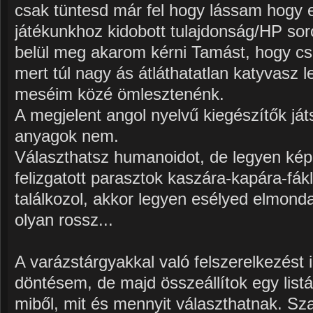
csak tüntesd már fel hogy lássam hogy
játékunkhoz kidobott tulajdonság/HP so
belül meg akarom kérni Tamást, hogy cs
mert túl nagy ás átláthatatlan katyvasz l
meséim közé ömlesztenénk.
A megjelent angol nyelvű kiegészítők já
anyagok nem.
Választhatsz humanoidot, de legyen kép
felizgatott parasztok kaszára-kapára-fák
találkozol, akkor legyen esélyed elmond
olyan rossz...
A varázstárgyakkal való felszerelkezést i
döntésem, de majd összeállítok egy list
miből, mit és mennyit választhatnak. Sz