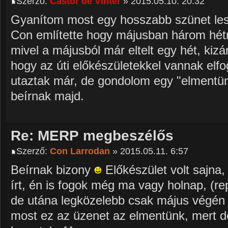
Szerző:
Castor de Vinter
» 2015.05.10. 20:32
Gyanítom most egy hosszabb szünet lesz
Con említette hogy májusban három hét
mivel a májusból már eltelt egy hét, kiz
hogy az úti előkészületekkel vannak elf
utaztak már, de gondolom egy "elmentü
beírnak majd.
Re: MERP megbeszélős
Szerző:
Con Larrodan
» 2015.05.11. 6:57
Beírnak bizony
Előkészület volt sajna,
írt, én is fogok még ma vagy holnap, (re
de utána legközelebb csak május végén t
most ez az üzenet az elmentünk, mert dé