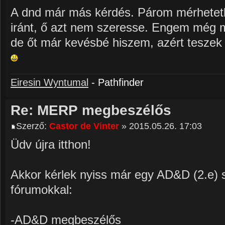
A dnd már más kérdés. Párom mérhetetle
iránt, ő azt nem szeresse. Engem még m
de őt már kevésbé hiszem, azért teszek 
Eiresin Wyntumal
- Pathfinder
Re: MERP megbeszélős
Szerző:
Castor de Vinter
» 2015.05.26. 17:03
Üdv újra itthon!
Akkor kérlek nyiss már egy AD&D (2.e) s
fórumokkal:
-AD&D megbeszélős