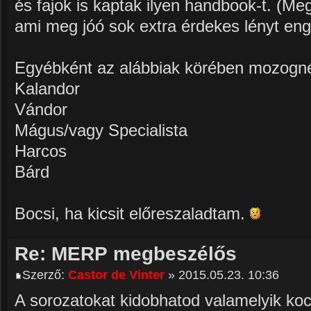
és fajok is kaptak ilyen handbook-t. (M
ami meg jóó sok extra érdekes lényt eng
Egyébként az alábbiak körében mozogn
Kalandor
Vándor
Mágus/vagy Specialista
Harcos
Bárd
Bocsi, ha kicsit előreszaladtam.
Re: MERP megbeszélős
Szerző:
Castor de Vinter
» 2015.05.23. 10:36
A sorozatokat kidobhatod valamelyik ko