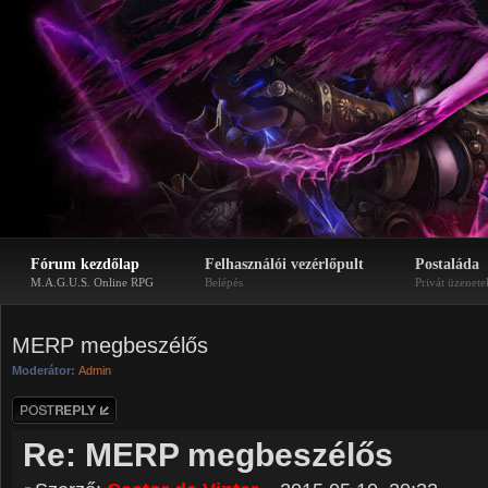
Fórum kezdőlap
Felhasználói vezérlőpult
Postaláda
M.A.G.U.S. Online RPG
Belépés
Privát üzenete
MERP megbeszélős
Moderátor:
Admin
Hozzászólás
küldése
Re: MERP megbeszélős