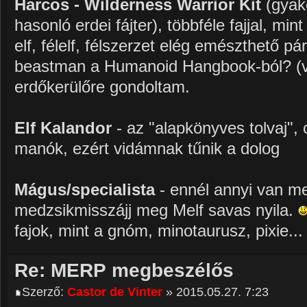
Harcos - Wilderness Warrior Kit
(gyako
hasonló erdei fájter), többféle fajjal, min
elf, félelf, félszerzet elég emészthető pá
beastman a Humanoid Hangbook-ból? (v
erdőkerülőre gondoltam.
Elf Kalandor
- az "alapkönyves tolvaj", 
manók, ezért vidámnak tűnik a dolog
Mágus/specialista
- ennél annyi van m
medzsikmisszájj meg Melf savas nyila.
fajok, mint a gnóm, minotaurusz, pixie..
Re: MERP megbeszélős
Szerző:
Castor de Vinter
» 2015.05.27. 7:23