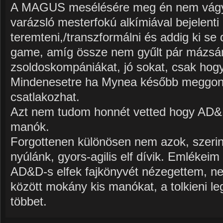
A MAGUS mesélésére meg én nem vágyom
varázsló mesterfokú alkímiával bejelenti
teremteni,/transzformálni és addig ki se d
game, amíg össze nem gyűlt pár mázsán
zsoldoskompániákat, jó sokat, csak hog
Mindenesetre ha Mynea később meggon
csatlakozhat.
Azt nem tudom honnét vetted hogy AD&
manók.
Forgottenen különösen nem azok, szerint
nyúlánk, gyors-agilis elf dívik. Emlékeim 
AD&D-s elfek fajkönyvét nézegettem, nem
között mokány kis manókat, a tolkieni le
többet.