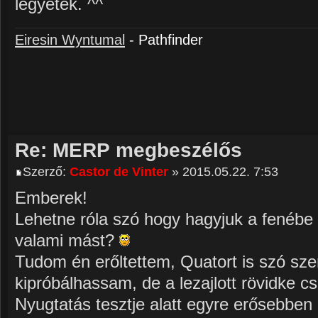
legyetek. ^^
Eiresin Wyntumal
- Pathfinder
Re: MERP megbeszélős
Szerző:
Castor de Vinter
» 2015.05.22. 7:53
Emberek!
Lehetne róla szó hogy hagyjuk a fenébe
valami mást?
Tudom én erőltettem, Quatort is szó sz
kipróbálhassam, de a lezajlott rövidke cs
Nyugtatás tesztje alatt egyre erősebben