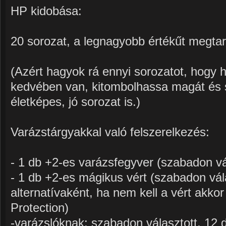
HP kidobása:
20 sorozat, a legnagyobb értékűt megtar
(Azért hagyok rá ennyi sorozatot, hogy 
kedvében van, kitombolhassa magát és s
életképes, jó sorozat is.)
Varázstárgyakkal való felszerelkezés:
- 1 db +2-es varázsfegyver (szabadon vál
- 1 db +2-es mágikus vért (szabadon válas
alternatívaként, ha nem kell a vért akko
Protection)
-varázslóknak: szabadon választott, 12 d