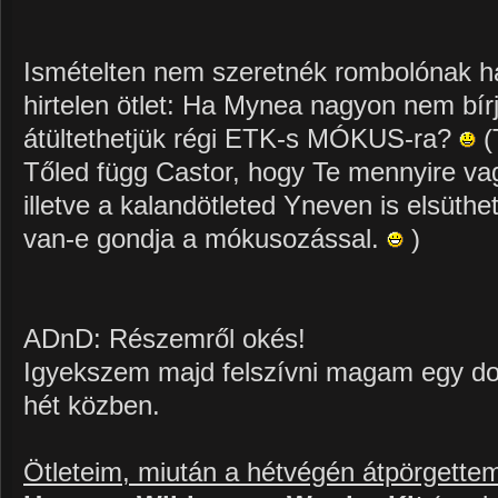
Ismételten nem szeretnék rombolónak ha
hirtelen ötlet: Ha Mynea nagyon nem bír
átültethetjük régi ETK-s MÓKUS-ra?
(
Tőled függ Castor, hogy Te mennyire v
illetve a kalandötleted Yneven is elsüthe
van-e gondja a mókusozással.
)
ADnD: Részemről okés!
Igyekszem majd felszívni magam egy do
hét közben.
Ötleteim, miután a hétvégén átpörgettem