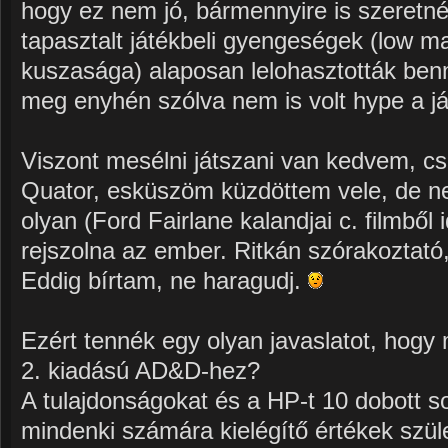
hogy ez nem jó, bármennyire is szeretn
tapasztalt játékbeli gyengeségek (low m
kuszasága) alaposan lelohasztották ben
meg enyhén szólva nem is volt hype a játé
Viszont mesélni játszani van kedvem, 
Quator, esküszöm küzdöttem vele, de n
olyan (Ford Fairlane kalandjai c. filmből 
rejszolna az ember. Ritkán szórakoztató,
Eddig bírtam, ne haragudj.
Ezért tennék egy olyan javaslatot, hogy 
2. kiadású AD&D-hez?
A tulajdonságokat és a HP-t 10 dobott so
mindenki számára kielégítő értékek szül