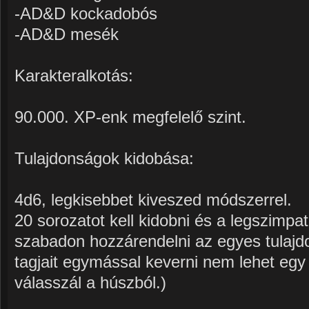
-AD&D kockadobós
-AD&D mesék
Karakteralkotás:
90.000. XP-enk megfelelő szint.
Tulajdonságok kidobása:
4d6, legkisebbet kiveszed módszerrel.
20 sorozatot kell kidobni és a legszimpat
szabadon hozzárendelni az egyes tulajd
tagjait egymással keverni nem lehet egy 
válasszál a húszból.)