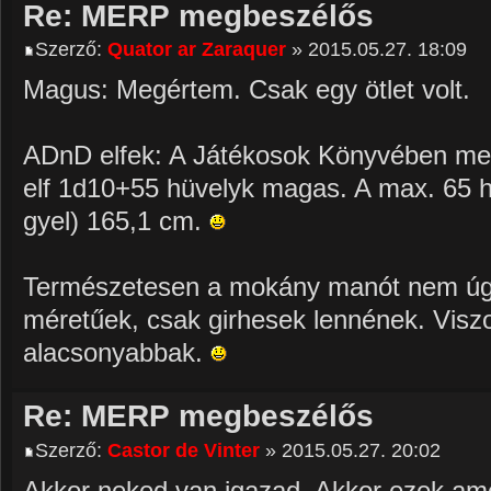
Re: MERP megbeszélős
Szerző:
Quator ar Zaraquer
» 2015.05.27. 18:09
Magus: Megértem. Csak egy ötlet volt.
ADnD elfek: A Játékosok Könyvében meg
elf 1d10+55 hüvelyk magas. A max. 65 h
gyel) 165,1 cm.
Természetesen a mokány manót nem úgy
méretűek, csak girhesek lennének. Visz
alacsonyabbak.
Re: MERP megbeszélős
Szerző:
Castor de Vinter
» 2015.05.27. 20:02
Akkor neked van igazad. Akkor ezek amo