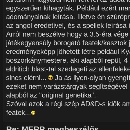
egyszerűen kihagyták. Például ezért mara
adományainak leírása. Illetve én szúró
az angol eredetivel, és a spellek leírása i
Arról nem beszélve hogy a 3.5-éra vége f
játékegyensúly borogató featek/kasztok j
eredményeképp jöhetett létre például K
boszorkánymestere, aki alapból repül, 4
eldritich blast-tal szedegeti az ellenfele
sincs elérni...
Ja ás ilyen-olyan gyengít
ezeket nem varázstárgyak segítségével é
alapból az "original genetika".
Szóval azok a régi szép AD&D-s idők a
featek...
Re: MERP megbeszélős