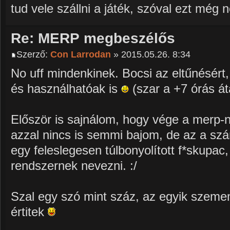
tud vele szállni a játék, szóval ezt még
Re: MERP megbeszélős
Szerző:
Con Larrodan
» 2015.05.26. 8:34
No uff mindenkinek. Bocsi az eltűnésért
és használhatóak is
(szar a +7 órás át
Először is sajnálom, hogy vége a merp-n
azzal nincs is semmi bajom, de az a sz
egy feleslegesen túlbonyolított f*skupac
rendszernek nevezni. :/
Szal egy szó mint száz, az egyik szemem
értitek