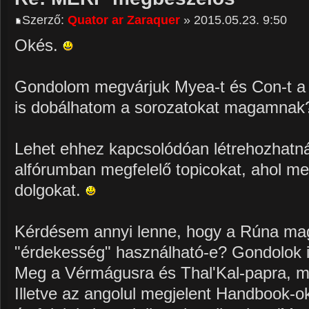
Szerző:
Quator ar Zaraquer
» 2015.05.23. 9:50
Okés.
Gondolom megvárjuk Myea-t és Con-t a n
is dobálhatom a sorozatokat magamna
Lehet ehhez kapcsolódóan létrehozhatn
alfórumban megfelelő topicokat, ahol me
dolgokat.
Kérdésem annyi lenne, hogy a Rúna mag
"érdekesség" használható-e? Gondolok it
Meg a Vérmágusra és Thal'Kal-papra, mi
Illetve az angolul megjelent Handbook-