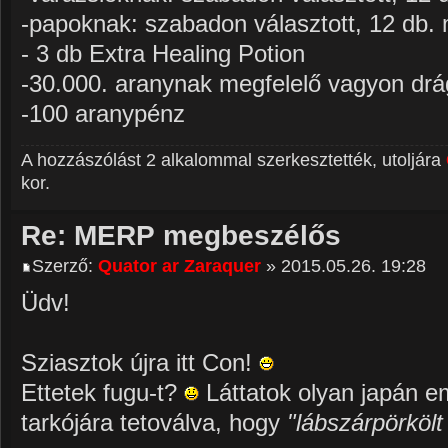
-papoknak: szabadon választott, 12 db. 
- 3 db Extra Healing Potion
-30.000. aranynak megfelelő vagyon dr
-100 aranypénz
A hozzászólást 2 alkalommal szerkesztették, utoljára
kor.
Re: MERP megbeszélős
Szerző:
Quator ar Zaraquer
» 2015.05.26. 19:28
Üdv!
Sziasztok újra itt Con!
Ettetek fugu-t?
Láttatok olyan japán e
tarkójára tetoválva, hogy
"lábszárpörkölt