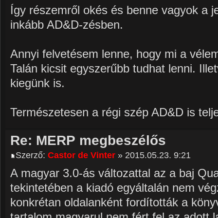
Így részemről okés és benne vagyok a je
inkább AD&D-zésben.
Annyi felvetésem lenne, hogy mi a véle
Talán kicsit egyszerűbb tudhat lenni. Il
kiegünk is.
Természetesen a régi szép AD&D is telj
Re: MERP megbeszélős
Szerző:
Castor de Vinter
» 2015.05.23. 9:21
A magyar 3.0-ás változattal az a baj Qua
tekintetében a kiadó egyáltalán nem vég
konkrétan oldalanként fordították a könyv
tartalom magyarul nem fért fel az adott l