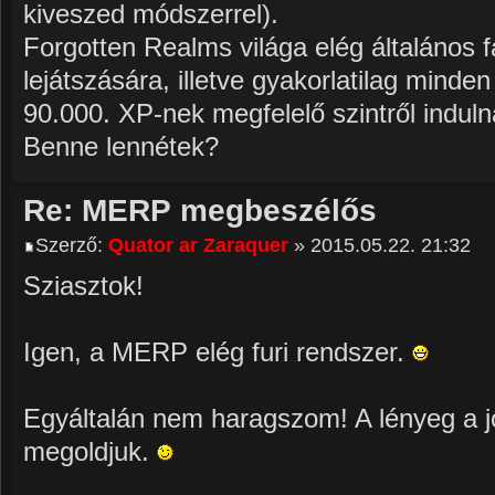
kiveszed módszerrel).
Forgotten Realms világa elég általános f
lejátszására, illetve gyakorlatilag minden
90.000. XP-nek megfelelő szintről induln
Benne lennétek?
Re: MERP megbeszélős
Szerző:
Quator ar Zaraquer
» 2015.05.22. 21:32
Sziasztok!
Igen, a MERP elég furi rendszer.
Egyáltalán nem haragszom! A lényeg a jó
megoldjuk.