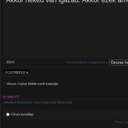
Előző
Hozzászólások megjelenítése:
Hozzászólás
küldése
Vissza: Castor Middle-earth kalandjai
KI VAN ITT
Jelenlévő fórumuzók: nincs regisztrált felhasználó
Fórum kezdőlap
Theme cr