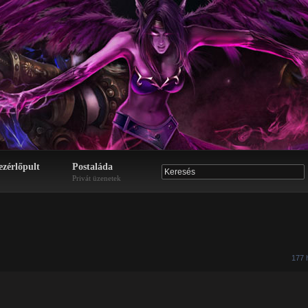
ezérlőpult
Postaláda
Privát üzenetek
177 