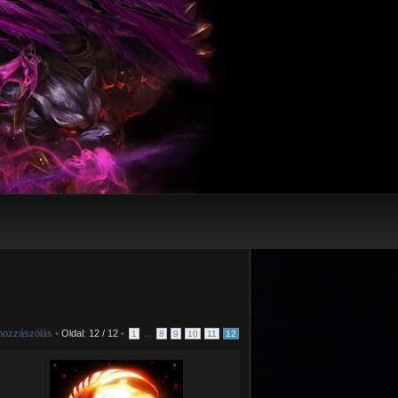
hozzászólás •
Oldal:
12
/
12
•
...
1
8
9
10
11
12