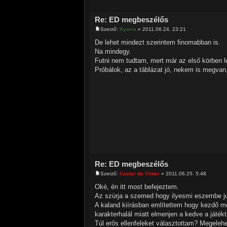
Re: ED megbeszélős
Szerző:
Kyarra
» 2011.06.24. 23:21
De lehet mindezt szerintem finomabban is.
Na mindegy.
Futni nem tudtam, mert már az első körben l
Próbálok, az a táblázat jó, nekem is megvan
Re: ED megbeszélős
Szerző:
Castor de Vinter
» 2011.06.25. 5:48
Oké, én itt most befejeztem.
Az szúrja a szemed hogy ilyesmi eszembe ju
A kaland kiírásban említettem hogy kezdő m
karakterhalál miatt elmenjen a kedve a játékt
Túl erős ellenfeleket választottam? Megeleh