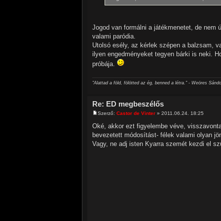
Jogod van formálni a játékmenetet, de nem 
valami paródia.
Utolsó esély, az kérlek szépen a balzsam, 
ilyen engedményeket tegyen bárki is neki. Hol
próbája.
"Alattad a föld, fölötted az ég, benned a létra." - Weöres Sándo
Re: ED megbeszélős
Szerző:
Castor de Vinter
» 2011.06.24. 18:25
Oké, akkor ezt figyelembe véve, visszavont
bevezetett módosítást- félek valami olyan jön
Vagy, ne adj isten Kyarra szemét kezdi el sz