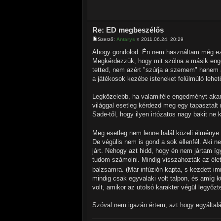
Re: ED megbeszélős
Szerző:
Antarys
» 2011.06.24. 20:29
Ahogy gondolod. Én nem használtam még ez
Megkérdezzük, hogy mit szólna a másik eng
tetted, nem azért "szúrja a szemem" hanem az
a játékosok kezébe isteneket felülmúló lehet
Legközelebb, ha valamiféle engedményt akars
világgal esetleg kérdezd meg egy tapasztal
Sade-től, hogy ilyen irtózatos nagy bakit ne 
Meg esetleg nem lenne halál közeli élménye 
De végülis nem is gond a sok ellenfél. Aki 
járt. Nehogy azt hidd, hogy én nem jártam í
tudom számolni. Mindig visszahozták az élet
balzsamra. (Már infúzión kapta, s kezdett im
mindig csak egyvalaki volt talpon, és amíg k
volt, amikor az utolsó karakter végül legyőzt
Szóval nem igazán értem, azt hogy egyáltalán