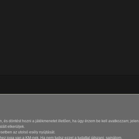
, és döntést hozni a játékmenetet illetően, ha úgy érzem be kell avatkozzam; jelen
lált elkerüljek.
setben az utolsó esély nyújtását.
ez joga van a KM-nek. Ha nem tudsz ezzel a tudattal játszani, sajnálom.