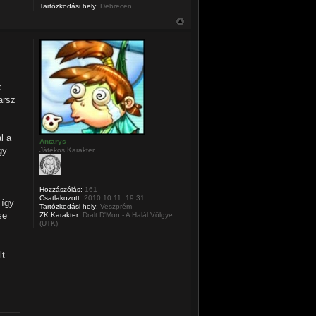
Tartózkodási hely:
Debrecen
k
arsz
l a
Antarys
gy
Játékos Karakter
Hozzászólás:
161
Csatlakozott:
2010.10.11. 19:31
 így
Tartózkodási hely:
Veszprém
se
ZK Karakter:
Dralt D'Mon - A Halál Völgye
(ÚTK)
lt