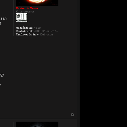
Castor de Vinter
Kalandmester
szani
M
Hozzászólás:
4315
Csatlakozott:
2006.12.26. 22:59
Tartózkodási hely:
Debrecen
y
ogy
z