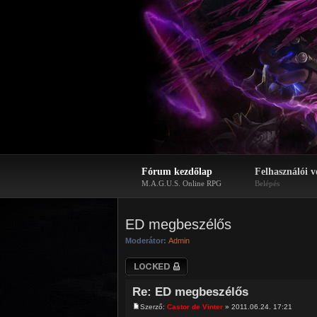
Fórum kezdőlap
Felhasználói v
M.A.G.U.S. Online RPG
Belépés
ED megbeszélős
Moderátor:
Admin
Téma lezárva
Re: ED megbeszélős
Szerző:
Castor de Vinter
» 2011.06.24. 17:21