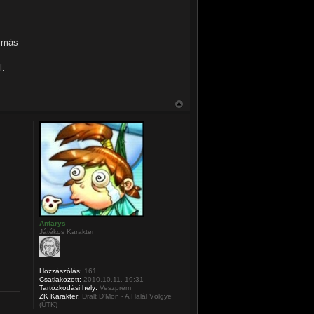
z
gymás
l.
Antarys
Játékos Karakter
Hozzászólás:
161
Csatlakozott:
2010.10.11. 19:31
Tartózkodási hely:
Veszprém
ZK Karakter:
Dralt D'Mon - A Halál Völgye
(ÚTK)