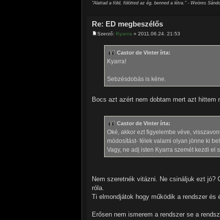
"Alattad a föld, fölötted az ég, benned a létra." - Weöres Sándo
Re: ED megbeszélős
Szerző:
Kyarra
» 2011.06.24. 21:53
Castor de Vinter írta:
Kyarra!
Sebzésdobás is kéne.
Bocs azt azért nem dobtam mert azt hittem 
Castor de Vinter írta:
Oké, akkor ezt figyelembe véve, visszavon
módosítást- félek valami olyan jönne ki bel
Vagy, ne adj isten Kyarra szemét kezdi el s
Nem szeretnék vitázni. Ne csináljuk ezt jó? 
róla.
Ti elmondjátok hogy működik a rendszer és 
Erősen nem ismerem a rendszer se a rendszere