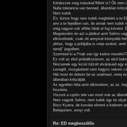
Kérdezzek meg másokat?Miért is? Ők nem úg
Nulla tolerancia van benned, állandóan kriti
Nem tudok.
Én, biztos hogy nem tudok megfelelni a te ED
ami a te fejedben van, de annak nem tudok 
még nagyon sok efféle hibát el fog követni. É
Megnézném én azt a játékot amit Selmo vag
elkövettetek, csak ott annyival könnyebb he
ahhoz, hogy a pofájába is verje ezeket; ami
tanulj" jegyében.
Szerinted ki a f*nak van így kedve mesélni?
Ez volt az első próbálkozásom, az első bakim
Nincsenek egy kicsit túlzott elvárásaid eg
Levegőt, mozgásteret sem hagysz nekem csak
Hát most én dobom be az unalmast, menj és 
állandóan kritizálják.
Az egyetlen hiba amit elkövettem, az az, ho
hisztéria.
Viszont a cipőm tele van most már az álland
Nem vagyok Selmo, nem tudok úgy és olyat m
Bocs Kyarra, de kurvára elment a kedvem az
Befejeztem, ennyi volt.
Re: ED megbeszélős