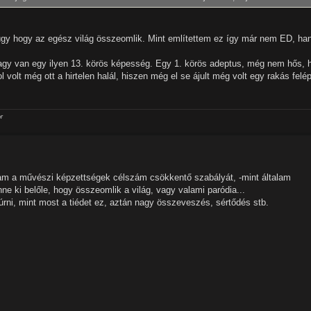
úgy hogy az egész világ összeomlik. Mint említettem ez így már nem ED, h
vagy van egy ilyen 13. körös képesség. Egy 1. körös adeptus, még nem hős, 
 volt még ott a hirtelen halál, hiszen még el se ájult még volt egy rakás felé
r
am a művészi képzettségek célszám csökkentő szabályát, -mint általam
ne ki belőle, hogy összeomlik a világ, vagy valami paródia...
úrni, mint most a tiédet ez, aztán nagy összeveszés, sértődés stb.