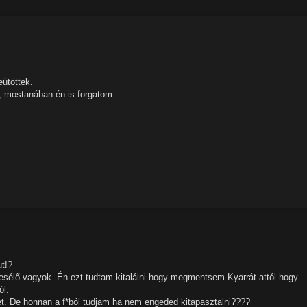
eütöttek.
, mostanában én is forgatom.
t!?
esélő vagyok. Én ezt tudtam kitalálni hogy megmentsem Kyarrát attól hogy
ól.
et. De honnan a f*ból tudjam ha nem engeded kitapasztalni????