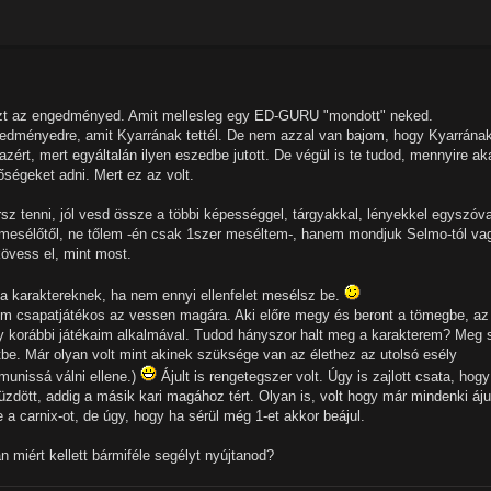
t az engedményed. Amit mellesleg egy ED-GURU "mondott" neked.
edményedre, amit Kyarrának tettél. De nem azzal van bajom, hogy Kyarrána
ért, mert egyáltalán ilyen eszedbe jutott. De végül is te tudod, mennyire ak
őségeket adni. Mert ez az volt.
z tenni, jól vesd össze a többi képességgel, tárgyakkal, lényekkel egyszóva
t mesélőtől, ne tőlem -én csak 1szer meséltem-, hanem mondjuk Selmo-tól va
kövess el, mint most.
a karaktereknek, ha nem ennyi ellenfelet mesélsz be.
nem csapatjátékos az vessen magára. Aki előre megy és beront a tömegbe, az
gy korábbi játékaim alkalmával. Tudod hányszor halt meg a karakterem? Meg 
be. Már olyan volt mint akinek szüksége van az élethez az utolsó esély
munissá válni ellene.)
Ájult is rengetegszer volt. Úgy is zajlott csata, hogy
üzdött, addig a másik kari magához tért. Olyan is, volt hogy már mindenki áju
e a carnix-ot, de úgy, hogy ha sérül még 1-et akkor beájul.
 miért kellett bármiféle segélyt nyújtanod?