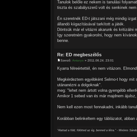
Tanulok belőle ez nekem is tanulási folyamat
tiszta és szabályszerű volt és senkinek nem
Én szeretnék ED-t játszani még mindig izga
állandó kiigazításával tarkított a játék.
Döntsük már el vitázni akarunk és kritizálni
Így szeretném gyakorolni, hogy nem kívánok 
benne.
Re: ED megbeszélős
Szerző:
Antarys
» 2011.06.24. 23:01
Kyarra félreértettél, én nem vitázom. Elmo
Megkérdeztem egyébként Selmo-t hogy mit sz
utánanézni a dolgoknak".
meg: "lehet nem ártott volna gyengébb ellenf
Amikor 1 sebed van és már majdnem ájulsz, ak
Nem kell ezen most fennakadni, inkább tanuln
Korábban belinkeltem egy táblázatot, abban 
"Alattad a föld, fölötted az ég, benned a létra." - Weöres Sándo