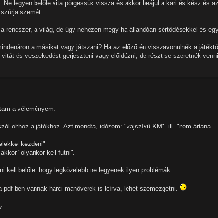
. Ne legyen belőle vita pörgessük vissza és akkor beájul a kari és kész és a
 szúrja szemét.
t a rendszer, a világ, de úgy nehezen megy ha állandóan sértődésekkel és e
 mindenáron a másikat vagy játszani? Ha az előző én visszavonulnék a játéktó
vitát és veszekedést gerjeszteni vagy előidézni, de részt se szeretnék venni
ndtam a véleményem.
ól ehhez a játékhoz. Azt mondta, idézem: "vajszívű KM". ill. "nem ártana
elekkel kezdeni"
kor "olyankor kell futni".
i kell belőle, hogy legközelebb ne legyenek ilyen problémák.
a pdf-ben vannak harci manőverek is leírva, lehet szemezgetni.
r