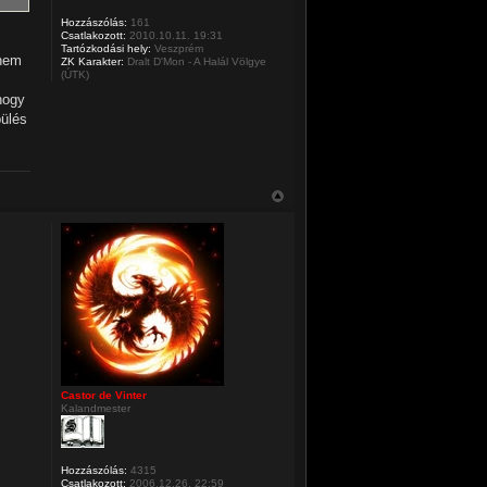
Hozzászólás:
161
Csatlakozott:
2010.10.11. 19:31
Tartózkodási hely:
Veszprém
anem
ZK Karakter:
Dralt D'Mon - A Halál Völgye
(ÚTK)
hogy
pülés
Castor de Vinter
Kalandmester
Hozzászólás:
4315
Csatlakozott:
2006.12.26. 22:59