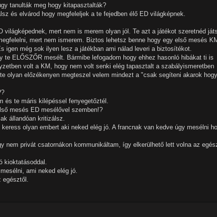
y tanulták meg hogy kitapasztalták?
zálsz és elvárod hogy megfeleljek a te fejedben élő ED világképnek.
 világképednek, mert nem is merem olyan jól. Te azt a játékot szeretnéd ját
megfelelni, mert nem ismerem. Biztos lehetsz benne hogy egy első mesés K
s igen még sok ilyen lesz a játékban ami nálad leveri a biztosítékot.
y te ELŐSZŐR mesélt. Bármibe lefogadom hogy ehhez hasonló hibákat ti is
lyzetben volt a KM, hogy nem volt senki elég tapasztalt a szabályismeretben
t te olyan előzékenyen megteszel velem mindezt a "csak segíteni akarok hog
??
 és te máris kilépéssel fenyegetőztél.
y első mesés ED mesélővel szemben!?
 állandóan kritizálsz.
keress olyan embert aki neked elég jó. A francnak van kedve úgy mesélni h
gy nem privát csatornákon kommunikáltam, így elkerülhető lett volna az egés
ó kioktatásoddal.
esélni, ami neked elég jó.
 egésztől.