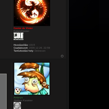
Castor de Vinter
Kalandmester
Hozzászólás:
4315
Csatlakozott:
2006.12.26. 22:59
Tartózkodási hely:
Debrecen
Antarys
Játékos Karakter