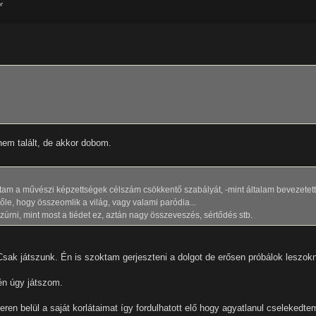
r
nem talált, de akkor dobom.
tam a művészi képzettségek célszám csökkentő szabályát, -mint általam bevezetett
őle, hogy összeomlik a világ, vagy valami paródia...
zúrni, mint most a tiédet ez, aztán nagy összeveszés, sértődés stb.
Csak játszunk. Én is szoktam gerjeszteni a dolgot de erősen próbálok leszokn
én úgy játszom.
n belül a saját korlátaimat így fordulhatott elő hogy agyatlanul cselekedte