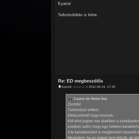
Kyarra!
Sebzésdobás is kéne.
Re: ED megbeszélős
Szerző:
Antarys
» 2011.06.24. 17:35
Castor de Vinter írta:
Zsombi!
Tudomásul vettem.
Elképzelhető hogy lesznek.
KM-ként jogom van alakítani a szabályokon
esetben azért, hogy egy hirtelen karakterha
A te karakteredért is megtenném hasonló e
Megértem, ha ez neked nem tetszik, de ehh