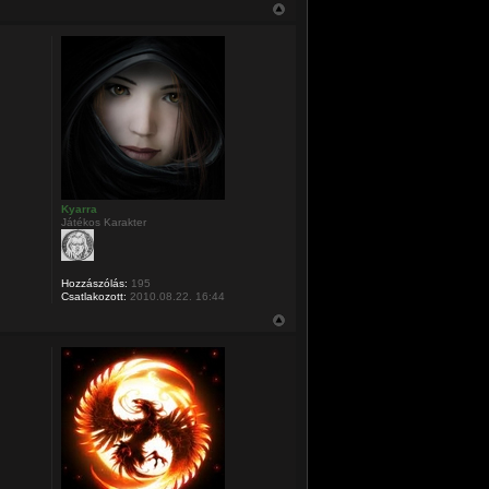
Kyarra
Játékos Karakter
Hozzászólás:
195
Csatlakozott:
2010.08.22. 16:44