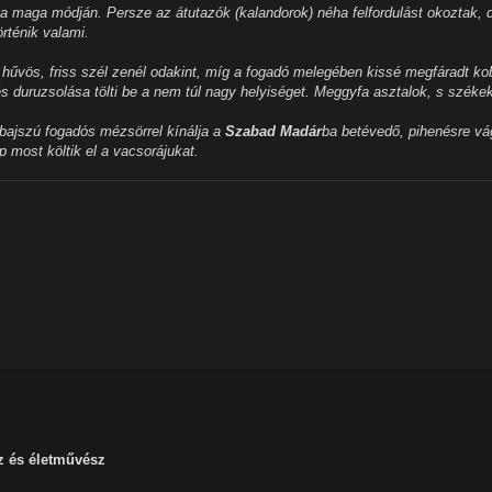
t a maga módján. Persze az átutazók (kalandorok) néha felfordulást okoztak, 
örténik valami.
hűvös, friss szél zenél odakint, míg a fogadó melegében kissé megfáradt k
és duruzsolása tölti be a nem túl nagy helyiséget. Meggyfa asztalok, s széke
bajszú fogadós mézsörrel kínálja a
Szabad Madár
ba betévedő, pihenésre v
most költik el a vacsorájukat.
 és életművész