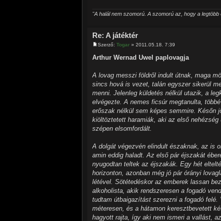
"A halál nem szomorú. A szomorú az, hogy a legtöbb e
Re: A játéktér
Szerző:
Togar
» 2011.05.18. 7:39
Arthur Wernad Uwel paplovagja
A lovag messzi földről indult útnak, maga mögö
sincs hová is vezet, talán egyszer sikerül m
menni. Jelenleg küldetés nélkül utazik, a leg
elvégezte. A nemes ficsúr megtanulta, több
erőszak nélkül sem képes semmire. Későn jöt
kiöltöztetett haramiák, aki az első nehézség
szépen elsomfordált.
A dolgát végezvén elindult északnak, az is ol
amin eddig haladt. Az első pár éjszakát éber
nyugodtan teltek az éjszakák. Egy hét eltelt
horizonton, azonban még jó pár órányi lovag
létével. Sötétedéskor az emberek lassan be
alkoholista, akik rendszeresen a fogadó ve
tudtam útbaigazítást szerezni a fogadó felé. 
méteresen, és a hátamon keresztbevetett két
hagyott rajta, így aki nem ismeri a vallást,