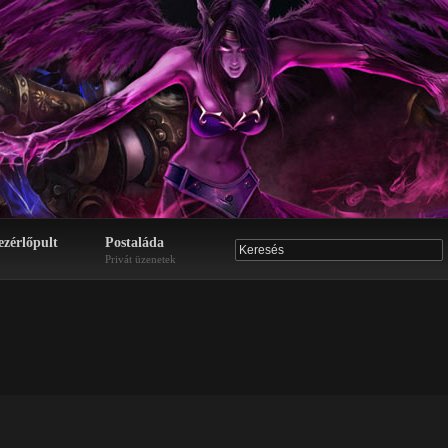
ezérlőpult
Postaláda
Privát üzenetek