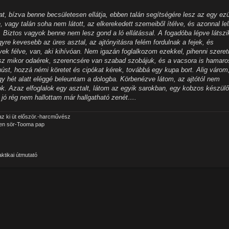
vat, bízva benne becsületesen ellátja, ebben talán segítségére lesz az egy ezü
 vagy talán soha nem látott, az elkerekedett szemeiből ítélve, és azonnal le
 Biztos vagyok benne nem lesz gond a ló ellátással. A fogadóba lépve látszi
re kevesebb az üres asztal, az ajtónyitásra felém fordulnak a fejek, és
k félve, van, aki kihívóan. Nem igazán foglalkozom ezekkel, pihenni szere
z mikor odaérek, szerencsére van szabad szobájuk, és a vacsora is hamar
húst, hozzá némi köretet és cipókat kérek, továbbá egy kupa bort. Alig várom
gy hét alatt eléggé beleuntam a dologba. Körbenézve látom, az ajtótól nem
ok. Azaz elfoglalok egy asztalt, látom az egyik sarokban, egy kobzos készülő
, jó rég nem hallottam már hallgatható zenét….
z ki üt először.-harcművész
yen sör-Tooma pap
ktikai útmutató