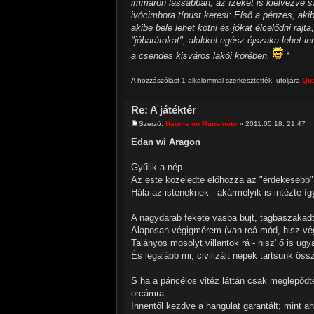
immáron lassabban, az ízeket is kiélvezve sz
ivócimbora típust keresi: Első a pénzes, akib
akibe bele lehet kötni és jókat élcelődni ra
"jóbarátokat", akikkel egész éjszaka lehet 
a csendes kisváros lakói körében.
*
A hozzászólást 1 alkalommal szerkesztették, utoljára
Qua
Re: A játéktér
Szerző:
Haome no Munemoto
» 2011.05.18. 21:47
Edan wi Aragon
Gyűlik a nép.
Az este közeledte előhozza az "érdekesebb"
Hála az isteneknek - akármelyik is intézte íg
A nagydarab fekete vasba bújt, tagbaszakad
Alaposan végigmérem (van reá mód, hisz végü
Talányos mosolyt villantok rá - hisz' ő is ug
És legalább mi, civilizált népek tartsunk öss
S ha a páncélos vitéz láttán csak meglepő
orcámra.
Innentől kezdve a hangulat garantált; mint ah