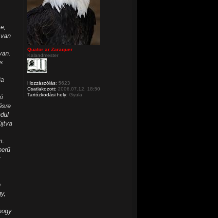
e,
 van
Quator ar Zaraquer
van.
Kalandmester
os
ja
Hozzászólás:
5623
Csatlakozott:
2006.07.12. 18:50
Tartózkodási hely:
Gyula
rú
ésre
ndul
újtva
m.
berű
b
gy,
hogy