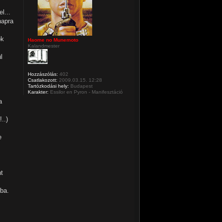
l...
napra
ok
Haome no Munemoto
Kalandmester
l
Hozzászólás:
402
Csatlakozott:
2009.03.15. 12:28
Tartózkodási hely:
Budapest
Karakter:
Essilor en Pyron - Manifesztáció
a
..)
e
nt
ba.