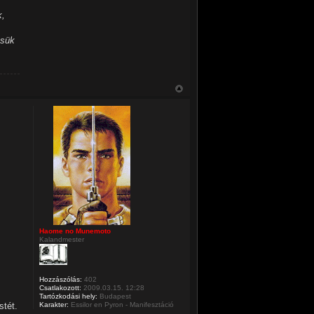
k,
ésük
Haome no Munemoto
Kalandmester
Hozzászólás:
402
Csatlakozott:
2009.03.15. 12:28
Tartózkodási hely:
Budapest
stét.
Karakter:
Essilor en Pyron - Manifesztáció