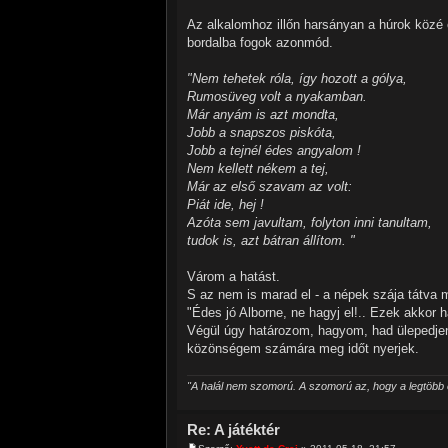
Az alkalomhoz illőn harsányan a húrok közé 
bordalba fogok azonmód.
"Nem tehetek róla, így hozott a gólya,
Rumosüveg volt a nyakamban.
Már anyám is azt mondta,
Jobb a snapszos piskóta,
Jobb a tejnél édes angyalom !
Nem kellett nékem a tej,
Már az első szavam az volt:
Piát ide, hej !
Azóta sem javultam, folyton inni tanultam,
tudok is, azt bátran állítom. "
Várom a hatást.
S az nem is marad el - a népek szája tátva 
"Édes jó Alborne, ne hagyj el!.. Ezek akkor 
Végül úgy határozom, hagyom, had ülepedjen
közönségem számára meg időt nyerjek.
"A halál nem szomorú. A szomorú az, hogy a legtöbb e
Re: A játéktér