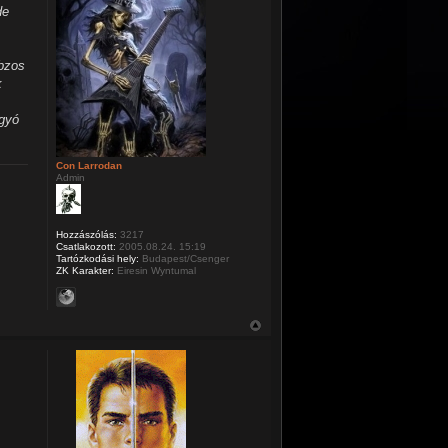
de
obzos
k
ágyó
Con Larrodan
Admin
Hozzászólás:
3217
Csatlakozott:
2005.08.24. 15:19
Tartózkodási hely:
Budapest/Csenger
ZK Karakter:
Eiresin Wyntumal