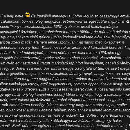
mi" a hely neve.
Ez igazából mindegy is. Joffer legutolsó összefüggő emlék
 szakadozott, bor- és főleg rumgőzös festménysor az egész. Pár napja már itt
á hasonló "kényszerszabadságukat töltő" nyalka és dicső kalózkapitányok
cskajajjal küszködve, a szobájában fetrengve töltötte, de már késő délután 
, így az éjszakára elülő tyúkok utolsó kotkodácsolásaira előkúszik félhomály
l ráncba szedi magát. Ha nem lenne iszonyúan másnapos még jóképűnek is
etősen sovány férfit. Kissé hosszúkás arcát rövid körszakáll keretezi. Ha
 hátul. Bõre kreolárnylatú, szeme sötétbarna, haja fekete. Öltözéke egy
r gallér és mandzsetta), szürke szűkre szabott nadrágból, visszahajtott szá
 Az övén egy ezüsttel futtatott markolatú rapír lóg hüvelyében, bár első ránéz
 fegyver Joffer számára. Bár állni is eléggé bizonytalanul tud, de azért megi
atába. Egyenlőre meglehetősen szánalmas látványt nyújt, ahogy hosszan, elny
ján csúsztatva meg-meg roggyanó lábakkal és erősen kapaszkodva learaszol a
lhoz valósággal lerogy, attól függetlenül is, hogy ott éppen ülnek-e avagy se
tatva fekszik ültében. (Ezt a furcsa testhelyzetet csak a hozzá hasonló kali
ogy úgy tűnik tényleg kényelmes lehet.) Mikor meghallja, hogy a sarokban már
ezét, mint valami jelzőzászlót és próbál integetni a fogadósnak, hogy hozzon
a már ismeri kétes vendége ízlését, mert egy nagy korsó sört csapol, amibe
ezi olyan közel a piros kabátos fejéhez, hogy annak a lehető legminimálisab
t és azonnal rácuppanhasson az "éltető nedűre". Ezt Joffer meg is teszi és na
lmát, majd a felénél annyi időre abbahagyja az ivászatot, amíg egy hálás
sait. Ezek után már egészen emberi kinézettel felül és hátradől a székén, 