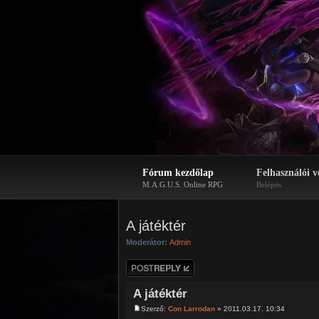
Fórum kezdőlap
Felhasználói v
M.A.G.U.S. Online RPG
Belépés
A játéktér
Moderátor:
Admin
Hozzászólás
küldése
A játéktér
Szerző:
Con Larrodan
» 2011.03.17. 10:34