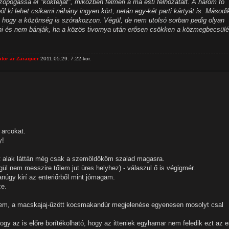
opogassa el "koktélját", miközben felméri a ma esti felhozatalt. A három fő
ől ki lehet csikarni néhány ingyen kört, netán egy-két parti kártyát is. Másodi
jta, hogy a közönség is szórakozzon. Végül, de nem utolsó sorban pedig olyan
inni és nem bánják, ha a közös tivornya után erősen csökken a közmegbecsül
tor ar Zaraquer
2011.05.29. 7:22-kor.
 arcokat.
y!
t alak láttán még csak a szemöldököm szalad magasra.
l nem messzire tőlem jut üres helyhez) - válaszul ő is végigmér.
yanúgy kirí az enteriőrből mint jómagam.
ze.
dtem, a macskajaj-űzött kocsmakandúr megjelenése egyenesen mosolyt csal
ogy az is előre borítékolható, hogy az itteniek egyhamar nem feledik ezt az e