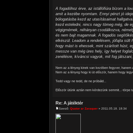
A fogadóhoz érve, az istállófiúra bízom a lo
amit a kezébe nyomtam. Ennyi pénzt jó ideje,
bólogatásba kezd az utasításaimat hallgatva.
kezd esteledni, nincs nagy tömeg még, de egy
végigmérnek, néhányan csodálkozva, némelye
és nem bajt magamnak. A fogadós segítőkés
elkészül. Leadom a rendelésem, jófajta sült 
hogy mást is ehessek, mint szárított húst, e
messze van még üres hely, így helyet foglal
zenélésre, kíváncsi vagyok, mit fog játszani
Nem az a lényeg kinek van kezében fegyver, hanem a
Nem az a lényeg hogy ki üt először, hanem hogy leg
Tedd vagy ne tedd, de ne próbáld...
Először ütünk aztán nem kérdezünk semmit...-törpe ta
Re: A játéktér
Szerző:
Quator ar Zaraquer
» 2011.05.18. 18:34