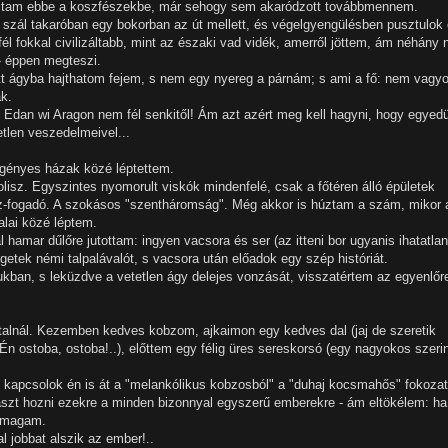
agoltam ebbe a koszfészekbe, már sehogy sem akaródzott továbbmennem.
szál takaróban egy bokorban az út mellett, és végelgyengülésben pusztulok e
él fokkal civilizáltabb, mint az északi vad vidék, amerről jöttem, ám néhány 
 - éppen megteszi.
ett ágyba hajthatom fejem, s nem egy nyereg a párnám; s ami a fő: nem vagy
k.
 Edan wi Aragon nem fél senkitől! Ám azt azért meg kell hagyni, hogy egyedü
len veszedelmeivel...
gényes házak közé léptettem.
lisz. Egyszintes nyomorult viskók mindenfelé, csak a főtéren álló épületek
-fogadó. A szokásos "szentháromság". Még akkor is húztam a szám, mikor 
alai közé léptem.
amar dűlőre jutottam: ingyen vacsora és ser (az itteni bor ugyanis ihatatlan!
getek némi talpalávalót, s vacsora után előadok egy szép históriát.
kban, s leküzdve a vetetlen ágy delejes vonzását, visszatértem az egyenlőr
talnál. Kezemben kedves kobzom, ajkaimon egy kedves dal (jaj de szeretik
 Én ostoba, ostoba!..), előttem egy félig üres sereskorsó (egy nagyokos szeri
y kapcsolok én is át a "melankólikus kobzosból" a "duhaj kocsmahős" fokozat
ászt hozni ezekre a minden bizonnyal egyszerű emberekre - ám eltökélem: ha
ni magam.
l jobbat alszik az ember!..