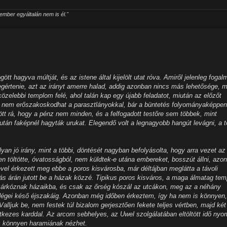
mber egyáltalán nem is él."
tt hagyva múltját, és az istene által kijelölt utat róva. Amiről jelenleg fogal
egértenie, azt az irányt amerre halad, addig azonban nincs más lehetősége, m
közelebbi templom felé, ahol talán kap egy újabb feladatot, miután az előzőt
é nem erőszakoskodhat a parasztlányokkal, bár a büntetés folyományaképpen
t rá, hogy a pénz nem minden, és a felfogadott testőre sem többek, mint
 után faképnél hagyták urukat. Elegendő volt a legnagyobb hangút levágni, a t
yan jó irány, mint a többi, döntését nagyban befolyásolta, hogy arra vezet az 
en töltötte, óvatosságból, nem küldtek-e utána embereket, bosszút állni, azo
ével érkezett meg ebbe a poros kisvárosba, már déltájban meglátta a távoli
lás árán jutott be a házak közzé. Tipikus poros kisváros, a maga álmatag tem
zárkóznak házaikba, és csak az őrség kószál az utcákon, meg az a néhány
ndégei késő éjszakáig. Azonban még időben érkeztem, így ha nem is könnyen,
Valljuk be, nem festek túl bizalom gerjesztően fekete teljes vértben, majd két
kezes karddal. Az arcom sebhelyes, az Uwel szolgálatában eltöltött idő nyo
 az könnyen haramiának nézhet.