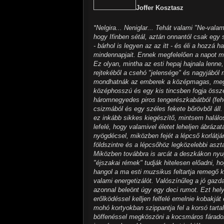
Joffer Kosztasz
*Nelgira... Neniglar... Tehát valami "Ne-vala
hogy Ifinben sétál, aztán onnantól csak egy
- bárhol is legyen az az itt - és éli a hozz
mindennapjait. Ennek megfelelően a napot ma
Ez olyan, mintha az esti hepaj hajnala lenne
rejtekéből a csehó "jelensége" és nagyjábó
mondhatnák az emberek a középmagas, megleh
középhosszú és egy kis tincsben fogja össze
háromnegyedes piros tengerészkabátból (fehé
csizmából és egy széles fekete bőrövből áll.
ez inkább sikkes kiegészítő, mintsem halálos
lefelé, hogy valamivel életet leheljen ábráz
nyögdécsel, miközben fejét a lépcső korlát
földszintre és a lépcsőhöz legközelebbi aszta
Miközben továbbra is arcát a deszkákon nyug
"éjszakai rémek" tudják hitelesen előadni, h
hangol a ma esti muzsikus feltartja remegő k
valami energetizálót. Valószínűleg a jó gazd
azonnal beleönt úgy egy deci rumot. Ezt hely
erőlködéssel kelljen felfelé emelnie kobakjá
mohó kortyokban szippantja fel a korsó tarta
böffenéssel megköszöni a kocsmáros fáradozá