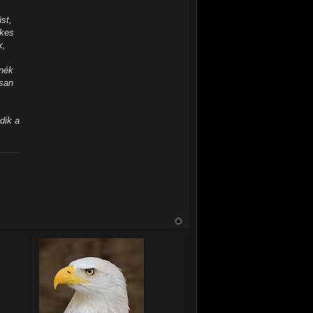
st,
lkes
k,
tnék
osan
,
dik a