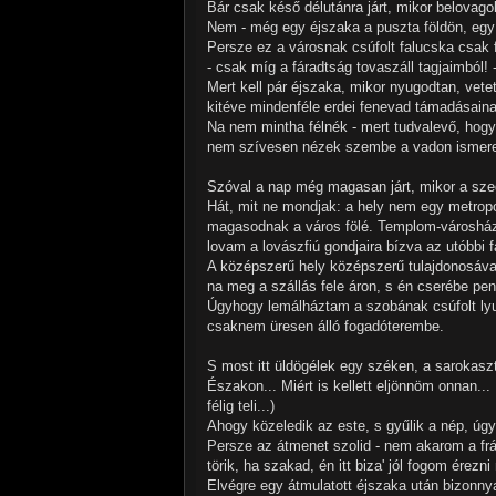
Bár csak késő délutánra járt, mikor belov
Nem - még egy éjszaka a puszta földön, egy 
Persze ez a városnak csúfolt falucska csak f
- csak míg a fáradtság tovaszáll tagjaimból!
Mert kell pár éjszaka, mikor nyugodtan, vet
kitéve mindenféle erdei fenevad támadásaina
Na nem mintha félnék - mert tudvalevő, hogy
nem szívesen nézek szembe a vadon ismeret
Szóval a nap még magasan járt, mikor a sze
Hát, mit ne mondjak: a hely nem egy metropo
magasodnak a város fölé. Templom-városház
lovam a lovászfiú gondjaira bízva az utóbbi f
A középszerű hely középszerű tulajdonosával h
na meg a szállás fele áron, s én cserébe pen
Úgyhogy lemálháztam a szobának csúfolt lyu
csaknem üresen álló fogadóterembe.
S most itt üldögélek egy széken, a sarokasz
Északon... Miért is kellett eljönnöm onnan...
félig teli...)
Ahogy közeledik az este, s gyűlik a nép, úg
Persze az átmenet szolid - nem akarom a fr
törik, ha szakad, én itt biza' jól fogom érez
Elvégre egy átmulatott éjszaka után bizonnya