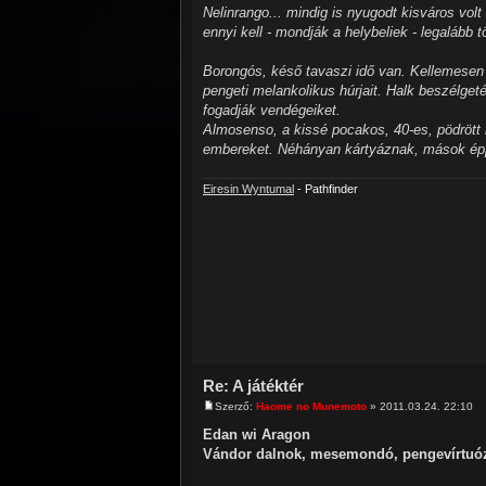
Nelinrango... mindig is nyugodt kisváros vol
ennyi kell - mondják a helybeliek - legalább t
Borongós, késő tavaszi idő van. Kellemesen 
pengeti melankolikus húrjait. Halk beszélget
fogadják vendégeiket.
Almosenso, a kissé pocakos, 40-es, pödrött 
embereket. Néhányan kártyáznak, mások épp 
Eiresin Wyntumal
- Pathfinder
Re: A játéktér
Szerző:
Haome no Munemoto
» 2011.03.24. 22:10
Edan wi Aragon
Vándor dalnok, mesemondó, pengevírtuóz