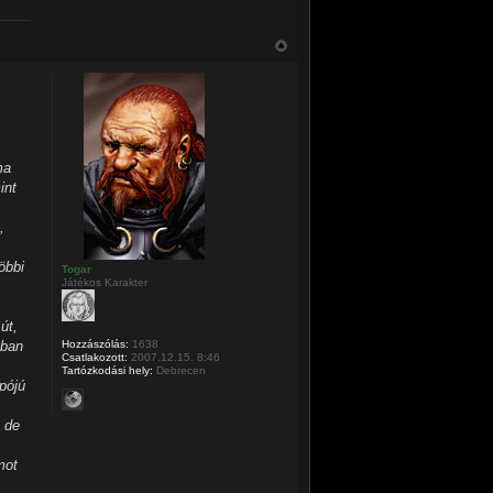
ma
int
,
öbbi
Togar
Játékos Karakter
út,
Hozzászólás:
1638
nban
Csatlakozott:
2007.12.15. 8:46
Tartózkodási hely:
Debrecen
pójú
 de
mot