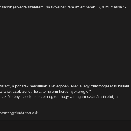
csapok (elvégre szeretem, ha figyelnek rám az emberek...), s mi másba? -
maradt, a poharak megállnak a levegőben. Még a légy zümmögését is hallani.
hallanak csak zenét, ha a templomi kórus nyekereg?.."
 az élmény - addig is iszom egyet, hogy a magam számára ihletet, a
mber egyáltalán nem is él."