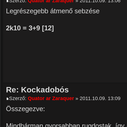
Szerző:
Quator ar Zaraquer
» 2011.10.09. 13:06
Legrészegebb átmenő sebzése
2k10 = 3+9 [12]
Re: Kockadobós
Szerző:
Quator ar Zaraquer
» 2011.10.09. 13:09
Összegezve:
Mindhárman gyorsabban rugdostak, így 