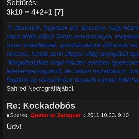
Sebtűrés:
3k10 = 4+2+1 [7]
"A démonok, legyenek bár alacsony- vagy közre
mind afféle Külső Síkok teremtményei, melyeket 
rossz szándékúak, gondolkodásuk kifinomult és 
nincsen, testük azon idegen világ anyagából épü
"Megidézőjüket majd minden esetben igyekszene
leleményességükről, de bátran mondhatom, korl
fogalma az olvasóimhoz hasonló ostoba földi ha
Sahred Necrográfiájából.
Re: Kockadobós
Szerző:
Quator ar Zaraquer
» 2011.10.23. 9:10
Üdv!