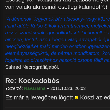
van valaki aki csinál esetleg kalandot?:)
"A démonok, legyenek bár alacsony- vagy közre
mind afféle Külső Síkok teremtményei, melyeket 
rossz szándékúak, gondolkodásuk kifinomult és 
nincsen, testük azon idegen világ anyagából épü
"Megidézőjüket majd minden esetben igyekszene
leleményességükről, de bátran mondhatom, korl
fogalma az olvasóimhoz hasonló ostoba földi ha
Sahred Necrográfiájából.
Re: Kockadobós
Szerző:
Navaratna
» 2011.10.23. 20:03
Ez már a levegőben lógott
Köszi az ed