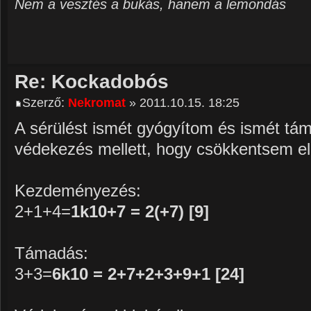
Nem a vesztés a bukás, hanem a lemondás
Re: Kockadobós
Szerző:
Nekromat
» 2011.10.15. 18:25
A sérülést ismét gyógyítom és ismét tá
védekezés mellett, hogy csökkentsem e
Kezdeményezés:
2+1+4=
1k10+7 = 2(+7) [9]
Támadás:
3+3=
6k10 = 2+7+2+3+9+1 [24]