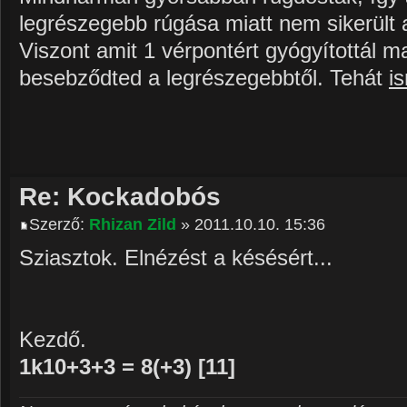
legrészegebb rúgása miatt nem sikerült
Viszont amit 1 vérpontért gyógyítottál m
besebződted a legrészegebbtől. Tehát
i
Re: Kockadobós
Szerző:
Rhizan Zild
» 2011.10.10. 15:36
Sziasztok. Elnézést a késésért...
Kezdő.
1k10+3+3 = 8(+3) [11]