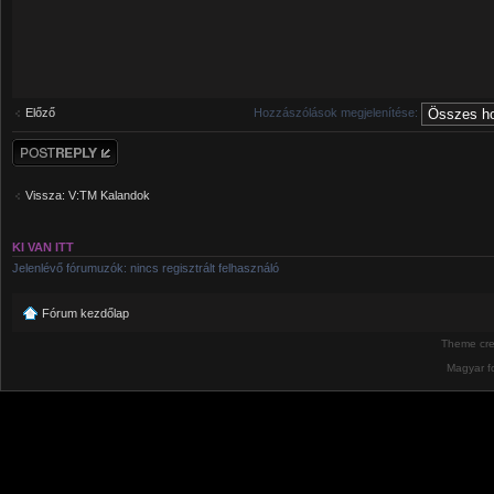
Előző
Hozzászólások megjelenítése:
Hozzászólás
küldése
Vissza: V:TM Kalandok
KI VAN ITT
Jelenlévő fórumuzók: nincs regisztrált felhasználó
Fórum kezdőlap
Theme cr
Magyar f