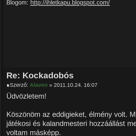
Blogom:
http://ihletkapu.blogspot.com/
Re: Kockadobós
Szerző:
Alaven
» 2011.10.24. 16:07
Üdvözletem!
Köszönöm az eddigieket, élmény volt. M
játékosi és kalandmesteri hozzáállást m
voltam másképp.