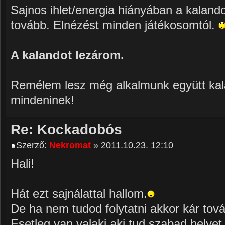
Sajnos ihlet/energia hiányában a kaland
tovább. Elnézést minden játékosomtól.
A kalandot lezárom.
Remélem lesz még alkalmunk együtt kalan
mindeninek!
Re: Kockadobós
Szerző:
Nekromat
» 2011.10.23. 12:10
Hali!
Hát ezt sajnálattal hallom.
De ha nem tudod folytatni akkor kár tová
Esetleg van valaki aki tud szabad helye