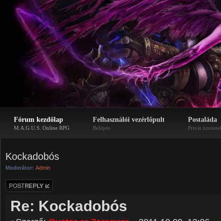
Fórum kezdőlap
Felhasználói vezérlőpult
Postaláda
M.A.G.U.S. Online RPG
Belépés
Privát üzenete
Kockadobós
Moderátor:
Admin
Hozzászólás
küldése
Re: Kockadobós