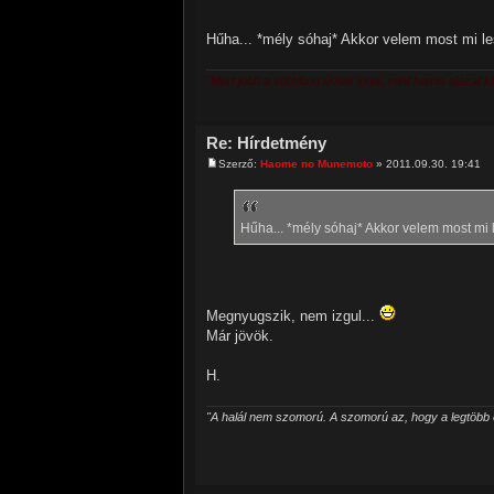
Hűha... *mély sóhaj* Akkor velem most mi l
"Mert jobb a sötétben úrnak lenni, mint hamis alázat k
Re: Hírdetmény
Szerző:
Haome no Munemoto
» 2011.09.30. 19:41
Hűha... *mély sóhaj* Akkor velem most mi 
Megnyugszik, nem izgul...
Már jövök.
H.
"A halál nem szomorú. A szomorú az, hogy a legtöbb e