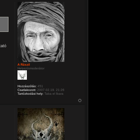
tató
A Rászil
Helyszínmoderátor
Hozzászólás:
451
Csatlakozott:
2007.02.19. 21:26
Tartózkodási hely:
Taba el Ibara