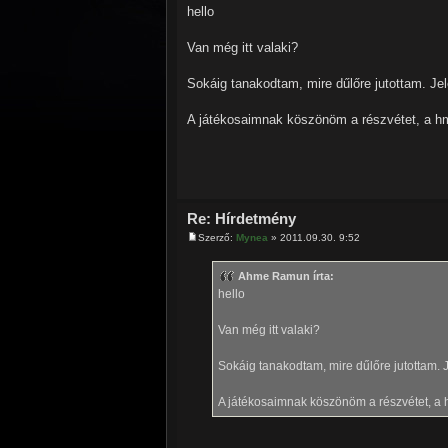
hello
Van még itt valaki?
Sokáig tanakodtam, mire dűlőre jutottam. J
A játékosaimnak köszönöm a részvétet, a hm
Re: Hírdetmény
Szerző:
Mynea
» 2011.09.30. 9:52
Ahme Ramun írta:
hello
Van még itt valaki?
Sokáig tanakodtam, mire dűlőre jutottam.
A játékosaimnak köszönöm a részvétet, a 