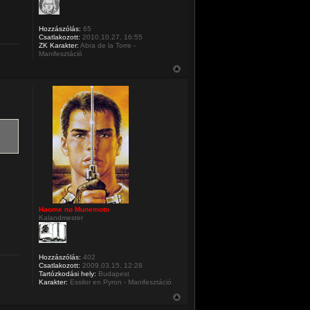
Hozzászólás:
65
Csatlakozott:
2010.10.27. 16:55
ZK Karakter:
Abra de la Torre -
Manifesztáció
Haome no Munemoto
Kalandmester
Hozzászólás:
402
Csatlakozott:
2009.03.15. 12:28
Tartózkodási hely:
Budapest
Karakter:
Essilor en Pyron - Manifesztáció