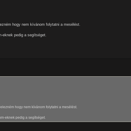
elezném hogy nem kívánom folytatni a mesélést.
-eknek pedig a segítséget.
 Jelezném hogy nem kívánom folytatni a mesélést.
hm-eknek pedig a segítséget.