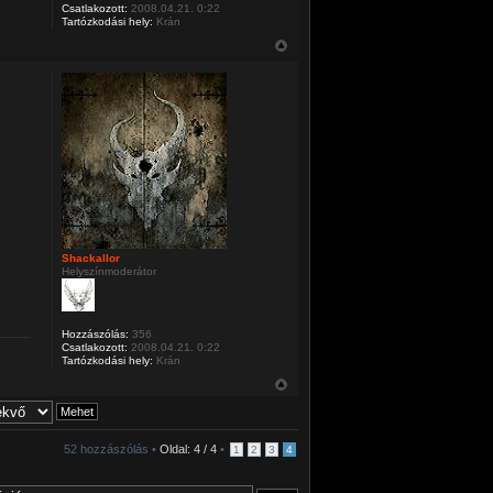
Csatlakozott:
2008.04.21. 0:22
Tartózkodási hely:
Krán
Shackallor
Helyszínmoderátor
Hozzászólás:
356
Csatlakozott:
2008.04.21. 0:22
Tartózkodási hely:
Krán
52 hozzászólás •
Oldal:
4
/
4
•
1
2
3
4