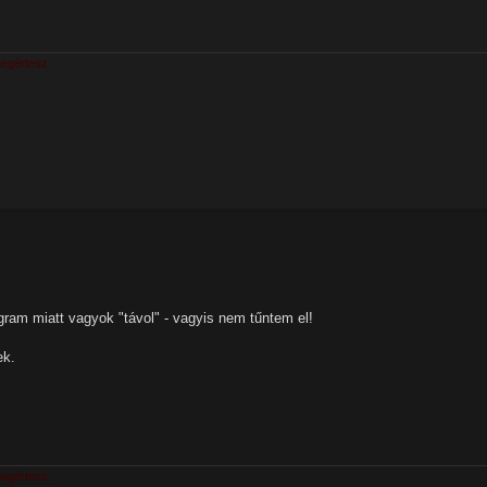
megértesz.
gram miatt vagyok "távol" - vagyis nem tűntem el!
ek.
megértesz.