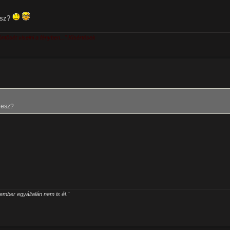
esz?
öntösét viselni a fényben..." Kísértések
lesz?
mber egyáltalán nem is él."