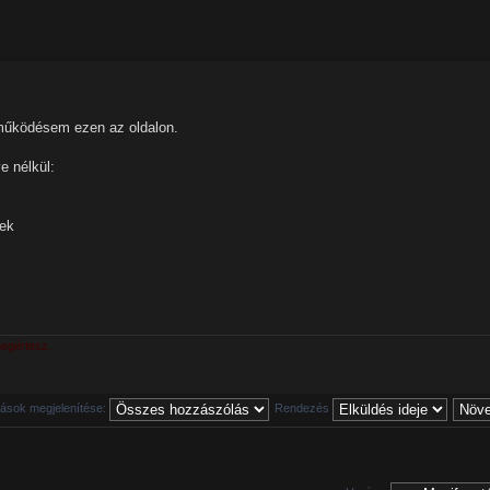
 működésem ezen az oldalon.
e nélkül:
tek
megértesz.
ások megjelenítése:
Rendezés