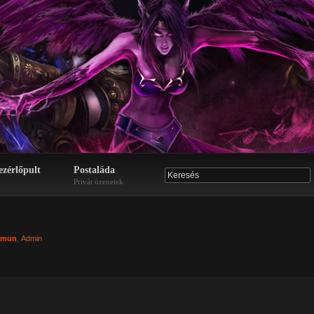
ezérlőpult
Postaláda
Privát üzenetek
amun
,
Admin