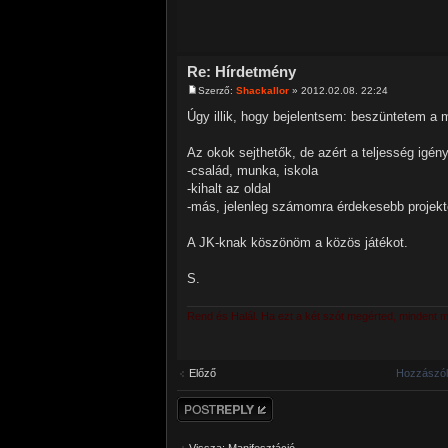
Re: Hírdetmény
Szerző:
Shackallor
» 2012.02.08. 22:24
Úgy illik, hogy bejelentsem: beszüntetem a
Az okok sejthetők, de azért a teljesség igény
-család, munka, iskola
-kihalt az oldal
-más, jelenleg számomra érdekesebb projek
A JK-knak köszönöm a közös játékot.
S.
Rend és Halál. Ha ezt a két szót megérted, mindent 
Előző
Hozzászól
Hozzászólás
küldése