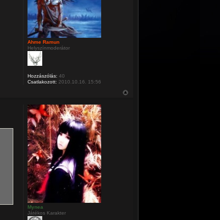
Ahme Ramun
Helyszínmoderátor
Hozzászólás:
40
Csatlakozott:
2010.10.16. 15:56
Mynea
Játékos Karakter