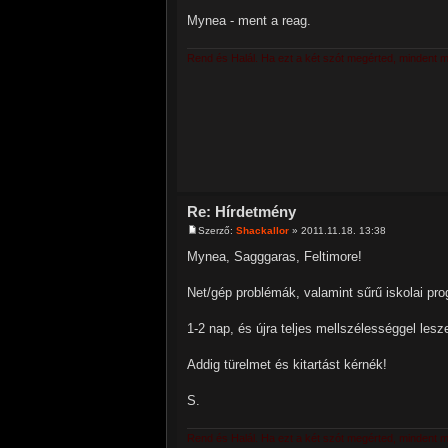
Mynea - ment a reag.
Rend és Halál. Ha ezt a két szót megérted, mindent 
Re: Hírdetmény
Szerző:
Shackallor
» 2011.11.18. 13:38
Mynea, Sagggaras, Feltimore!
Net/gép problémák, valamint sűrű iskolai pro
1-2 nap, és újra teljes mellszélességgel lesz
Addig türelmet és kitartást kérnék!
S.
Rend és Halál. Ha ezt a két szót megérted, mindent 