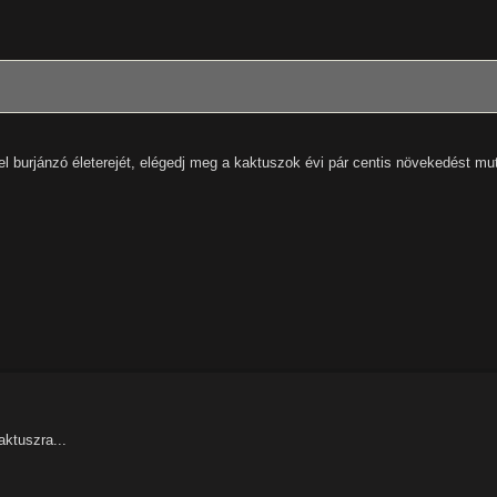
l burjánzó életerejét, elégedj meg a kaktuszok évi pár centis növekedést mu
aktuszra...