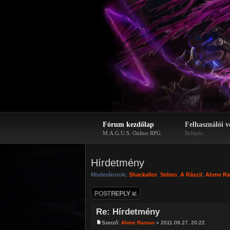
Fórum kezdőlap
Felhasználói v
M.A.G.U.S. Online RPG
Belépés
Hírdetmény
Moderátorok:
Shackallor
,
Selmo
,
A Rászil
,
Ahme R
Hozzászólás
küldése
Re: Hírdetmény
Szerző:
Ahme Ramun
» 2011.09.27. 20:22