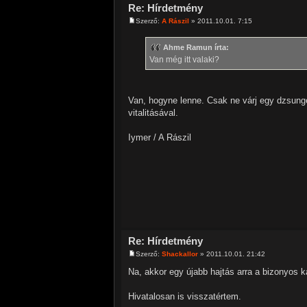
Re: Hírdetmény
Szerző:
A Rászil
» 2011.10.01. 7:15
Ahme Ramun írta:
Van még itt valaki?
Van, hogyne lenne. Csak ne várj egy dzsunge
vitalitásával.
Iymer / A Rászil
Re: Hírdetmény
Szerző:
Shackallor
» 2011.10.01. 21:42
Na, akkor egy újabb hajtás arra a bizonyos k
Hivatalosan is visszatértem.