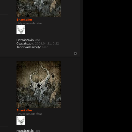
Shackallor
Helyszínmoderátor
Hozzászólás:
356
Csatlakozott:
2008.04.21. 0:22
Tartózkodási hely:
Krán
Shackallor
Helyszínmoderátor
Hozzászólás:
356