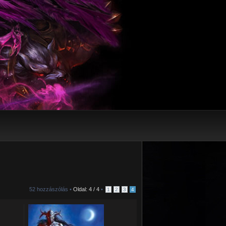
52 hozzászólás •
Oldal:
4
/
4
•
1
2
3
4