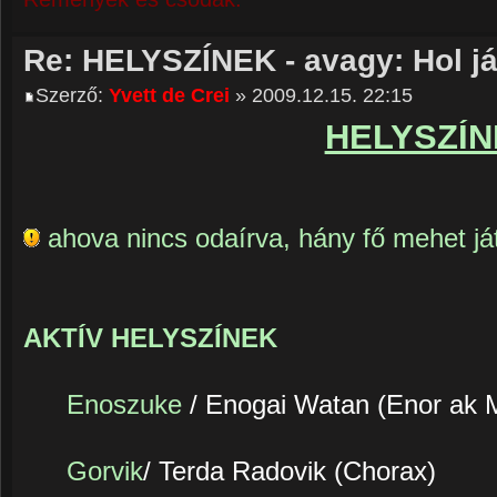
Re: HELYSZÍNEK - avagy: Hol j
Szerző:
Yvett de Crei
» 2009.12.15. 22:15
HELYSZÍN
ahova nincs odaírva, hány fő mehet játs
AKTÍV HELYSZÍNEK
Enoszuke
/ Enogai Watan (Enor ak 
Gorvik
/ Terda Radovik (Chorax)