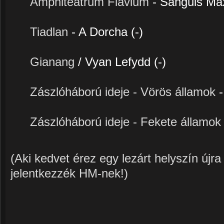
Amphiteatrum Flavium
- Sanguis Ma
Tiadlan
- A Dorcha (-)
Gianang
/ Vyan Lefydd (-)
Zászlóháború ideje - Vörös államok
Zászlóháború ideje - Fekete államo
(Aki kedvet érez egy lezárt helyszín újra
jelentkezzék HM-nek!)