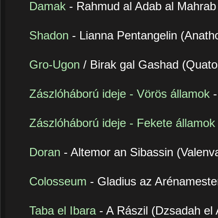
Damak
- Rahmud al Adab al Mahra
Shadon
- Lianna Pentangelin (Anath
Gro-Ugon
/ Birak gal Gashad (Quato
Zászlóháború ideje - Vörös államok
Zászlóháború ideje - Fekete államok
Doran
- Altemor an Sibassin (Valenv
Colosseum
- Gladius az Arénameste
Taba el Ibara
- A Rászil (Dzsadah el 