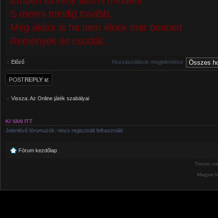
S menni mindig tovább,
Még akkor is ha nem élnek már benned
Remények és csodák.
Előző
Hozzászólások megjelenítése:
Hozzászólás
küldése
Vissza: Az Online játék szabályai
KI VAN ITT
Jelenlévő fórumuzók: nincs regisztrált felhasználó
Fórum kezdőlap
Theme cr
Magyar f