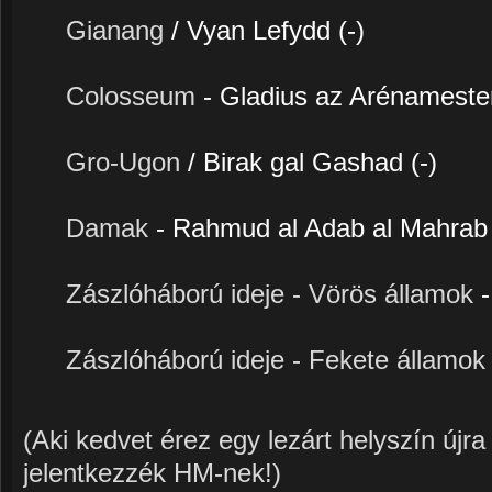
Gianang
/ Vyan Lefydd (-)
Colosseum
- Gladius az Arénamester
Gro-Ugon
/ Birak gal Gashad (-)
Damak
- Rahmud al Adab al Mahrab 
Zászlóháború ideje - Vörös államok
Zászlóháború ideje - Fekete államo
(Aki kedvet érez egy lezárt helyszín újra
jelentkezzék HM-nek!)