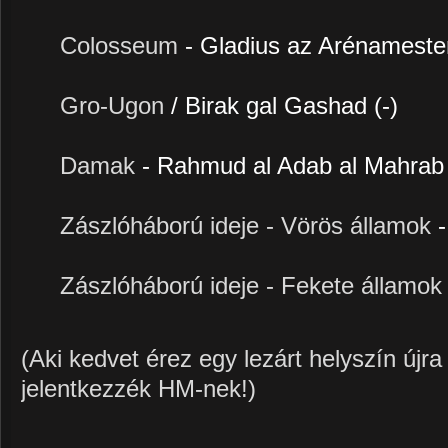
Colosseum
- Gladius az Arénamester
Gro-Ugon
/ Birak gal Gashad (-)
Damak
- Rahmud al Adab al Mahrab 
Zászlóháború ideje - Vörös államok
Zászlóháború ideje - Fekete államo
(Aki kedvet érez egy lezárt helyszín újra
jelentkezzék HM-nek!)