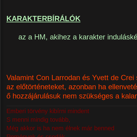
KARAKTERBÍRÁLÓK
az a HM, akihez a karakter indulás
Valamint Con Larrodan és Yvett de Crei
az előtörténeteket, azonban ha ellenveté
ő hozzájárulásuk nem szükséges a kalan
Emberi törvény kibírni mindent
S menni mindig tovább,
Még akkor is ha nem élnek már benned
Remények és csodák.