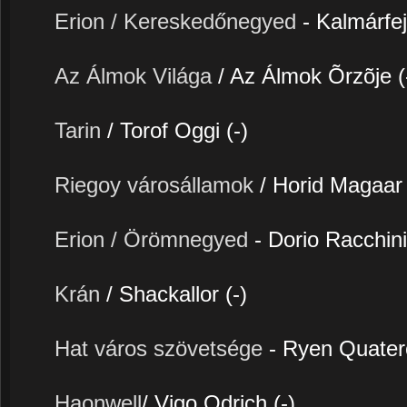
Erion / Kereskedőnegyed
- Kalmárfe
Az Álmok Világa
/ Az Álmok Õrzõje (
Tarin
/ Torof Oggi (-)
Riegoy városállamok
/ Horid Magaar 
Erion / Örömnegyed
- Dorio Racchini
Krán
/ Shackallor (-)
Hat város szövetsége
- Ryen Quater
Haonwell
/ Vigo Odrich (-)