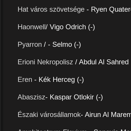
Hat város szövetsége
- Ryen Quater
Haonwell
/ Vigo Odrich (-)
Pyarron
/ - Selmo (-)
Erioni Nekropolisz
/ Abdul Al Sahred 
Eren
- Kék Herceg (-)
Abaszisz
- Kaspar Otlokir (-)
Északi városállamok
- Airun Al Marem