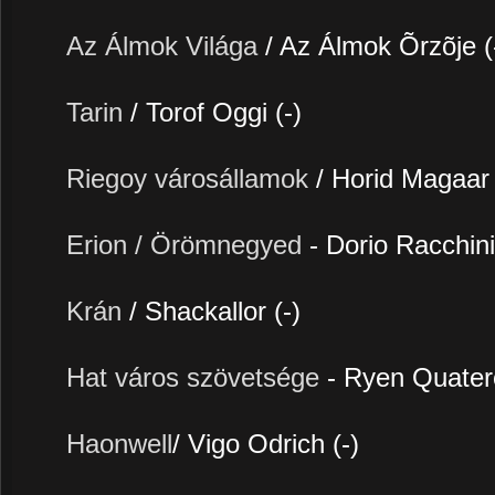
Az Álmok Világa
/ Az Álmok Õrzõje (
Tarin
/ Torof Oggi (-)
Riegoy városállamok
/ Horid Magaar 
Erion / Örömnegyed
- Dorio Racchini
Krán
/ Shackallor (-)
Hat város szövetsége
- Ryen Quater
Haonwell
/ Vigo Odrich (-)