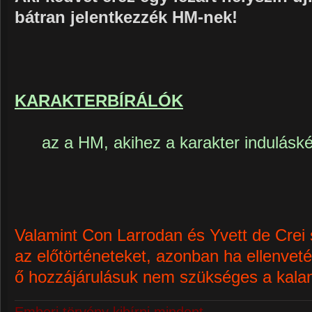
bátran jelentkezzék HM-nek!
KARAKTERBÍRÁLÓK
az a HM, akihez a karakter indulás
Valamint Con Larrodan és Yvett de Crei
az előtörténeteket, azonban ha ellenveté
ő hozzájárulásuk nem szükséges a kalan
Emberi törvény kibírni mindent