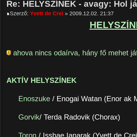
Re: HELYSZÍNEK - avagy: Hol j
Szerző:
Yvett de Crei
» 2009.12.02. 21:37
HELYSZÍN
ahova nincs odaírva, hány fő mehet játs
AKTÍV HELYSZÍNEK
Enoszuke
/ Enogai Watan (Enor ak 
Gorvik
/ Terda Radovik (Chorax)
Toron
/ Isshae Ianarak (Yvett de Crei