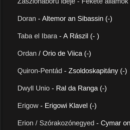
Zászlóháború ideje - Fekete államo
Doran
- Altemor an Sibassin (-)
Taba el Ibara
- A Rászil (- )
Ordan
/ Orio de Viica (-)
Quiron-Pentád
- Zsoldoskapitány (-)
Dwyll Unio
- Ral da Ranga (-)
Erigow
- Erigowi Klavel (-)
Erion / Szórakozónegyed
- Cymar on