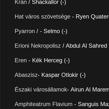
Krán
/ Shackallor (-)
Hat város szövetsége
- Ryen Quater
Pyarron
/ - Selmo (-)
Erioni Nekropolisz
/ Abdul Al Sahred 
Eren
- Kék Herceg (-)
Abaszisz
- Kaspar Otlokir (-)
Északi városállamok
- Airun Al Marem
Amphiteatrum Flavium
- Sanguis Ma