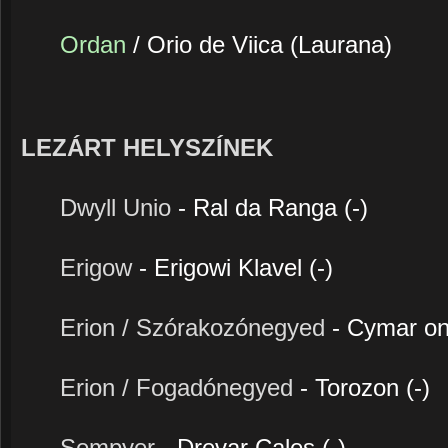
Ordan
/ Orio de Viica (Laurana)
LEZÁRT HELYSZÍNEK
Dwyll Unio
- Ral da Ranga (-)
Erigow
- Erigowi Klavel (-)
Erion / Szórakozónegyed
- Cymar on
Erion / Fogadónegyed
- Torozon (-)
Sempyer
- Drevar Cales (-)