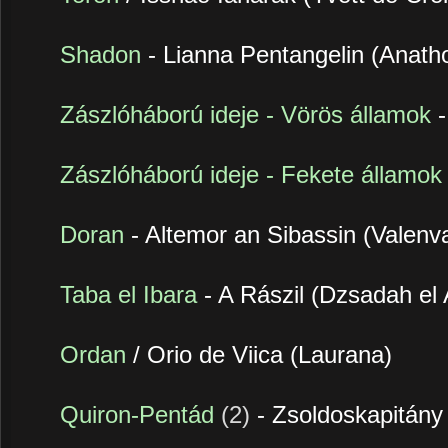
Shadon
- Lianna Pentangelin (Anath
Zászlóháború ideje - Vörös államok
Zászlóháború ideje - Fekete államok
Doran
- Altemor an Sibassin (Valenv
Taba el Ibara
- A Rászil (Dzsadah el 
Ordan
/ Orio de Viica (Laurana)
Quiron-Pentád
(2)
- Zsoldoskapitány 