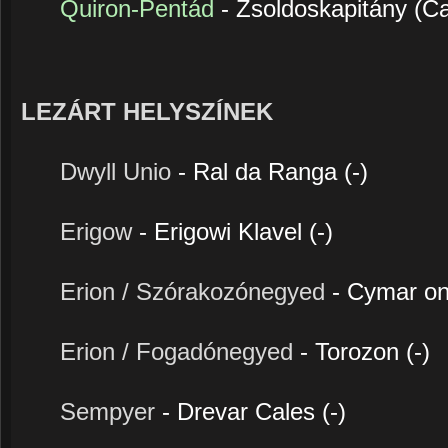
Quiron-Pentád
- Zsoldoskapitány (Ca
LEZÁRT HELYSZÍNEK
Dwyll Unio
- Ral da Ranga (-)
Erigow
- Erigowi Klavel (-)
Erion / Szórakozónegyed
- Cymar on
Erion / Fogadónegyed
- Torozon (-)
Sempyer
- Drevar Cales (-)