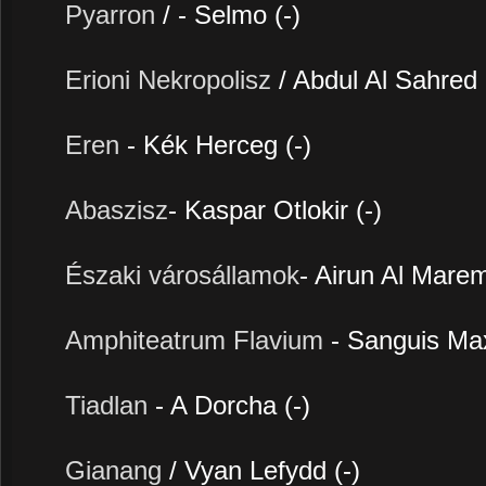
Pyarron
/ - Selmo (-)
Erioni Nekropolisz
/ Abdul Al Sahred 
Eren
- Kék Herceg (-)
Abaszisz
- Kaspar Otlokir (-)
Északi városállamok
- Airun Al Marem
Amphiteatrum Flavium
- Sanguis Ma
Tiadlan
- A Dorcha (-)
Gianang
/ Vyan Lefydd (-)