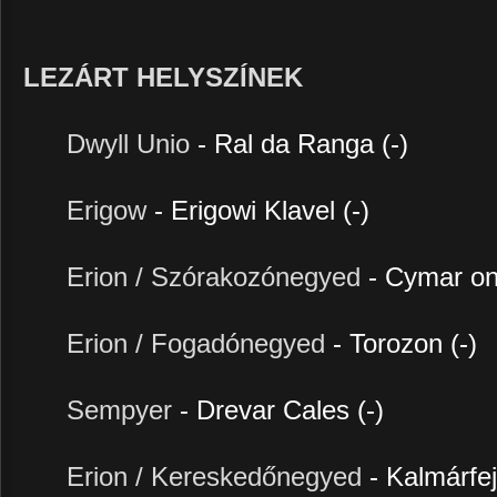
LEZÁRT HELYSZÍNEK
Dwyll Unio
- Ral da Ranga (-)
Erigow
- Erigowi Klavel (-)
Erion / Szórakozónegyed
- Cymar on
Erion / Fogadónegyed
- Torozon (-)
Sempyer
- Drevar Cales (-)
Erion / Kereskedőnegyed
- Kalmárfe