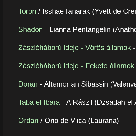
Toron
/ Isshae Ianarak (Yvett de Crei
Shadon
- Lianna Pentangelin (Anath
Zászlóháború ideje - Vörös államok
Zászlóháború ideje - Fekete államok
Doran
- Altemor an Sibassin (Valenv
Taba el Ibara
- A Rászil (Dzsadah el 
Ordan
/ Orio de Viica (Laurana)