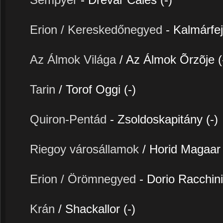
Erion / Kereskedőnegyed
- Kalmárfe
Az Álmok Világa
/ Az Álmok Õrzõje (
Tarin
/ Torof Oggi (-)
Quiron-Pentád
- Zsoldoskapitány (-)
Riegoy városállamok
/ Horid Magaar 
Erion / Örömnegyed
- Dorio Racchini
Krán
/ Shackallor (-)