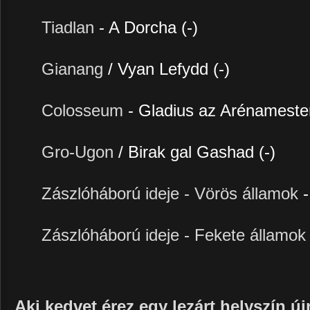
Tiadlan
- A Dorcha (-)
Gianang
/ Vyan Lefydd (-)
Colosseum
- Gladius az Arénamester
Gro-Ugon
/ Birak gal Gashad (-)
Zászlóháború ideje - Vörös államok
Zászlóháború ideje - Fekete államo
Aki kedvet érez egy lezárt helyszín új