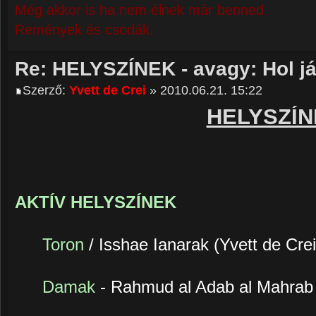
Még akkor is ha nem élnek már benned
Remények és csodák.
Re: HELYSZÍNEK - avagy: Hol j
Szerző:
Yvett de Crei
» 2010.06.21. 15:22
HELYSZÍN
AKTÍV HELYSZÍNEK
Toron
/ Isshae Ianarak (Yvett de Crei
Damak
- Rahmud al Adab al Mahrab 