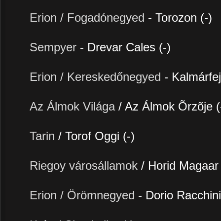
Erion / Fogadónegyed
- Torozon (-)
Sempyer
- Drevar Cales (-)
Erion / Kereskedőnegyed
- Kalmárfe
Az Álmok Világa
/ Az Álmok Õrzõje (
Tarin
/ Torof Oggi (-)
Riegoy városállamok
/ Horid Magaar 
Erion / Örömnegyed
- Dorio Racchini