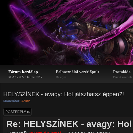
Fórum kezdőlap
Felhasználói vezérlőpult
Postaláda
M.A.G.U.S. Online RPG
Belépés
Privát üzenete
HELYSZÍNEK - avagy: Hol játszhatsz éppen?!
Moderátor:
Admin
Hozzászólás
küldése
Re: HELYSZÍNEK - avagy: Hol 