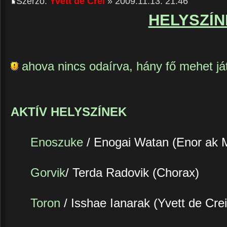
Szerző:
Yvett de Crei
» 2009.11.13. 21:46
HELYSZÍN
ahova nincs odaírva, hány fő mehet játs
AKTÍV HELYSZÍNEK
Enoszuke
/ Enogai Watan (Enor ak 
Gorvik
/ Terda Radovik (Chorax)
Toron
/ Isshae Ianarak (Yvett de Crei