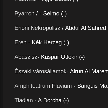
Pyarron
/ - Selmo (-)
Erioni Nekropolisz
/ Abdul Al Sahred 
Eren
- Kék Herceg (-)
Abaszisz
- Kaspar Otlokir (-)
Északi városállamok
- Airun Al Marem
Amphiteatrum Flavium
- Sanguis Ma
Tiadlan
- A Dorcha (-)