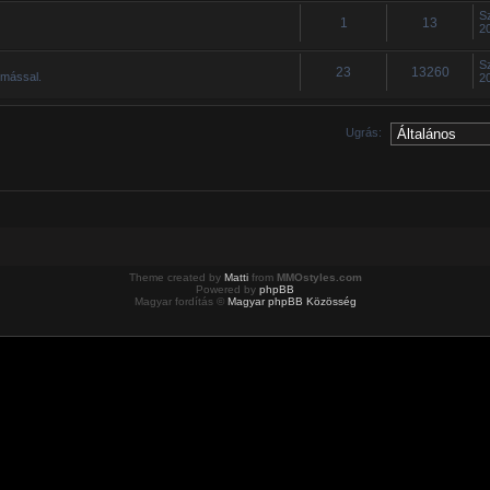
S
1
13
2
S
23
13260
ymással.
2
Ugrás:
Theme created by
Matti
from
MMOstyles.com
Powered by
phpBB
Magyar fordítás ©
Magyar phpBB Közösség