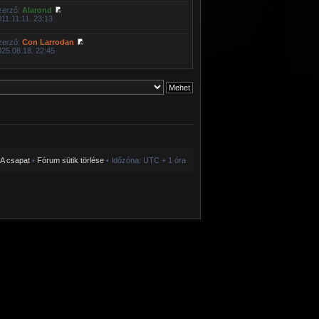
zerző:
Alarond
011.11.11. 23:13
zerző:
Con Larrodan
025.08.18. 22:45
A csapat
•
Fórum sütik törlése
• Időzóna: UTC + 1 óra