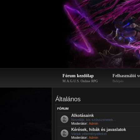
Fórum kezdőlap
Felhasználói v
M.A.G.U.S. Online RPG
Belépés
Általános
FÓRUM
Alkotásaink
Novellák, kis szösszenetek...
Moderátor:
Admin
Kérések, hibák és javaslatok
Várjuk véleményeiteket
Moderátor:
Admin