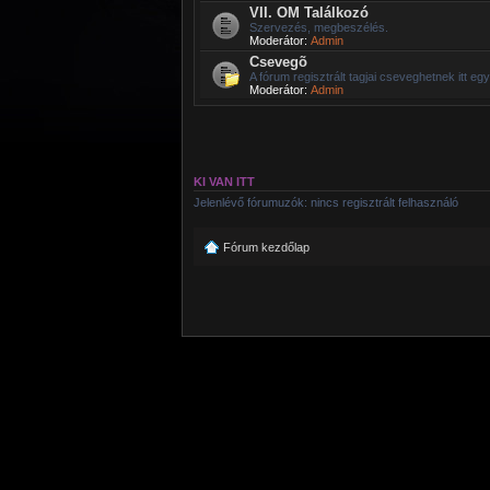
VII. OM Találkozó
Szervezés, megbeszélés.
Moderátor:
Admin
Csevegõ
A fórum regisztrált tagjai cseveghetnek itt eg
Moderátor:
Admin
KI VAN ITT
Jelenlévő fórumuzók: nincs regisztrált felhasználó
Fórum kezdőlap