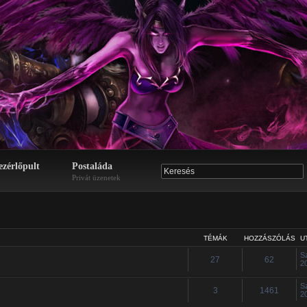
ezérlőpult
Postaláda
Privát üzenetek
TÉMÁK
HOZZÁSZÓLÁS
U
S
27
62
2
S
3
1461
2