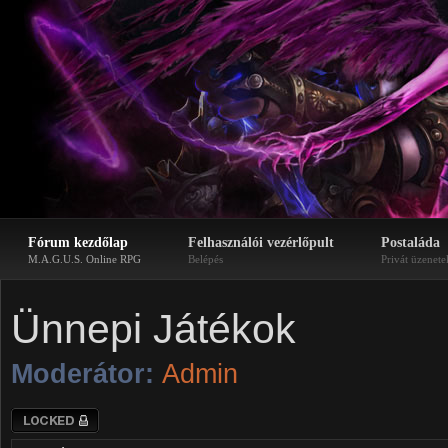
Fórum kezdőlap
Felhasználói vezérlőpult
Postaláda
M.A.G.U.S. Online RPG
Belépés
Privát üzenete
Ünnepi Játékok
Moderátor:
Admin
Lezárt fórum