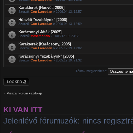
Karakterek [Húsvét, 2006]
Szerző:
Con Larrodan
» 2006.04.13. 12:57
Húsvéti "szabályok" [2006]
Szerző:
Con Larrodan
» 2006.04.13. 12:59
Karácsonyi Játék [2005]
Szerző:
Mesemondó
» 2005.12.19. 23:58
Karakterek [Karácsony, 2005]
Szerző:
Con Larrodan
» 2005.12.19. 17:02
Karácsonyi "szabályok" [2005]
Szerző:
Con Larrodan
» 2005.12.19. 21:32
Témák megjelenítése:
Lezárt fórum
Vissza: Fórum kezdőlap
KI VAN ITT
Jelenlévő fórumuzók: nincs regisztrá