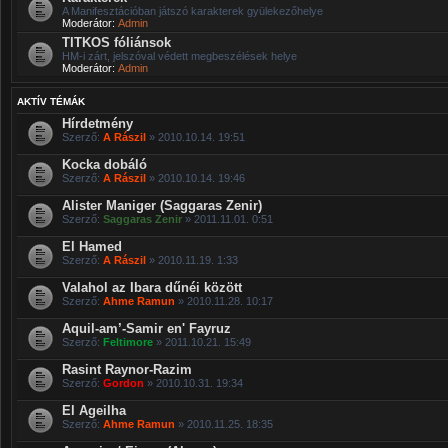
A Manifesztációban játszó karakterek gyülekezőhelye
Moderátor:
Admin
TITKOS fóliánsok
HM-i zárt, jelszóval védett megbeszélések helye
Moderátor:
Admin
AKTÍV TÉMÁK
Hírdetmény
Szerző:
A Rászil
» 2010.10.14. 19:51
Kocka dobáló
Szerző:
A Rászil
» 2010.10.14. 19:46
Alister Maniger (Saggaras Zenir)
Szerző:
Saggaras Zenir
» 2011.11.01. 0:51
El Hamed
Szerző:
A Rászil
» 2010.11.19. 1:33
Valahol az Ibara dűnéi között
Szerző:
Ahme Ramun
» 2010.11.28. 10:17
Aquil-am’-Samir en' Fayruz
Szerző:
Feltimore
» 2011.10.21. 15:49
Rasint Raynor-Razim
Szerző:
Gordon
» 2010.10.31. 19:34
El Ageilha
Szerző:
Ahme Ramun
» 2010.11.25. 18:35