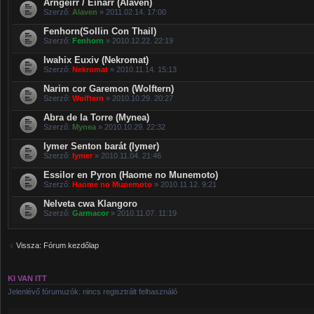
Arngeirr / Einarr (Alaven)
Szerző:
Alaven
» 2011.02.14. 17:00
Fenhorn(Sollin Con Thail)
Szerző:
Fenhorn
» 2010.12.22. 22:19
Iwahix Euxiv (Nekromat)
Szerző:
Nekromat
» 2010.11.14. 15:13
Narim cor Garemon (Wolftern)
Szerző:
Wolftern
» 2010.10.29. 20:27
Abra de la Torre (Mynea)
Szerző:
Mynea
» 2010.10.29. 22:32
Iymer Senton barát (Iymer)
Szerző:
Iymer
» 2010.11.04. 21:46
Essilor en Pyron (Haome no Munemoto)
Szerző:
Haome no Munemoto
» 2010.11.12. 9:21
Nelveta cwa Klangoro
Szerző:
Garmacor
» 2010.11.07. 11:19
Vissza: Fórum kezdőlap
KI VAN ITT
Jelenlévő fórumuzók: nincs regisztrált felhasználó