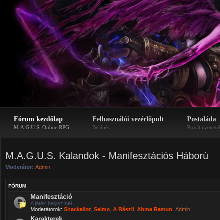
Fórum kezdőlap
Felhasználói vezérlőpult
Postaláda
M.A.G.U.S. Online RPG
Belépés
Privát üzenete
M.A.G.U.S. Kalandok - Manifesztációs Háború
Moderátor:
Admin
FÓRUM
Manifesztáció
A játék helyszínei
Moderátorok:
Shackallor
,
Selmo
,
A Rászil
,
Ahme Ramun
,
Admin
Karakterek