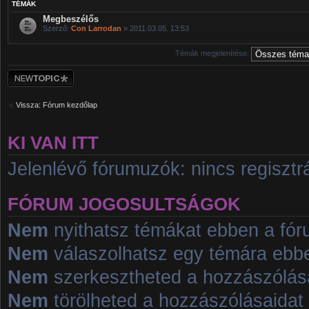
TÉMÁK
Megbeszélős
Szerző:
Con Larrodan
» 2011.03.05. 13:53
Témák megjelenítése:
Új téma nyitása
Vissza: Fórum kezdőlap
KI VAN ITT
Jelenlévő fórumuzók: nincs regisztrá
FÓRUM JOGOSULTSÁGOK
Nem
nyithatsz témákat ebben a fó
Nem
válaszolhatsz egy témára ebb
Nem
szerkesztheted a hozzászólás
Nem
törölheted a hozzászólásaidat