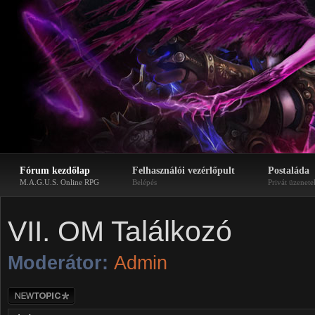
Fórum kezdőlap
Felhasználói vezérlőpult
Postaláda
M.A.G.U.S. Online RPG
Belépés
Privát üzenete
VII. OM Találkozó
Moderátor:
Admin
Új téma nyitása