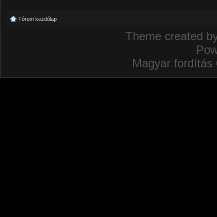
Fórum kezdőlap
Theme created b
Pow
Magyar fordítás