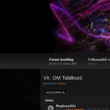
Fórum kezdőlap
Felhasználói v
M.A.G.U.S. Online RPG
Belépés
VII. OM Találkozó
Moderátor:
Admin
Új téma nyitása
TÉMÁK
Megbeszélős
Szerző:
Con Larrodan
» 2011.03.05. 13:53