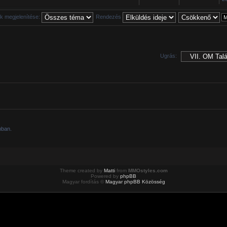
 megjelenítése:
Rendezés
Ugrás:
mban.
Theme created by
Matti
from
MMOstyles.com
Powered by
phpBB
Magyar fordítás ©
Magyar phpBB Közösség