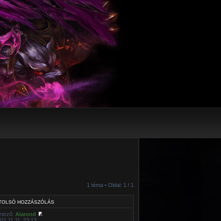
1 téma • Oldal:
1
/
1
TOLSÓ HOZZÁSZÓLÁS
zerző:
Alarond
011.11.11. 23:13