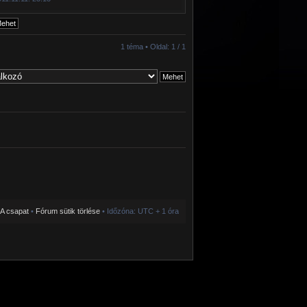
1 téma • Oldal:
1
/
1
A csapat
•
Fórum sütik törlése
• Időzóna: UTC + 1 óra