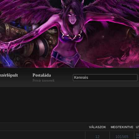
ezérlőpult
Postaláda
Privát üzenetek
VÁLASZOK
MEGTEKINTVE
U
S
12
101565
2