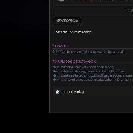
Témák
Új téma nyitása
Vissza: Fórum kezdőlap
KI VAN ITT
Jelenlévő fórumuzók: nincs regisztrált felhasználó
FÓRUM JOGOSULTSÁGOK
Nem
nyithatsz témákat ebben a fórumban.
Nem
válaszolhatsz egy témára ebben a fórumban.
Nem
szerkesztheted a hozzászólásaidat ebben a fóru
Nem
törölheted a hozzászólásaidat ebben a fórumban.
Fórum kezdőlap