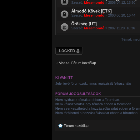
Szerző:
Mesemondó
» 2008.04.12. 13:50
Álmodó Kövek [ETK]
Szerző:
Mesemondó
» 2008.06.20. 16:44
Örökség [UT]
Szerző:
Mesemondó
» 2007.11.20. 10:36
Témák megje
Lezárt fórum
Vissza: Fórum kezdőlap
KI VAN ITT
Jelenlévő fórumuzók: nincs regisztrált felhasználó
FÓRUM JOGOSULTSÁGOK
Nem
nyithatsz témákat ebben a fórumban.
Nem
válaszolhatsz egy témára ebben a fórumban.
Nem
szerkesztheted a hozzászólásaidat ebben a fóru
Nem
törölheted a hozzászólásaidat ebben a fórumban.
Fórum kezdőlap