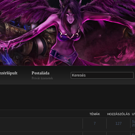
ezérlőpult
Postaláda
Privát üzenetek
TÉMÁK
HOZZÁSZÓLÁS
U
S
7
127
2
S