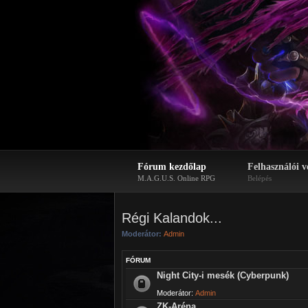
Fórum kezdőlap
Felhasználói v
M.A.G.U.S. Online RPG
Belépés
Régi Kalandok...
Moderátor:
Admin
FÓRUM
Night City-i mesék (Cyberpunk)
Moderátor:
Admin
ZK-Aréna