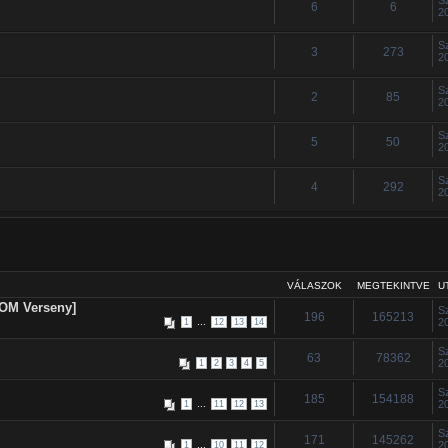
6
6
2
S
3
273
2
S
2
85
2
S
5
50
2
S
4
292
2
VÁLASZOK
MEGTEKINTVE
U
 OM Verseny]
S
196
165213
...
2
1
12
13
14
S
63
78362
2
1
2
3
4
5
S
185
154188
...
2
1
11
12
13
S
171
145262
...
2
1
10
11
12