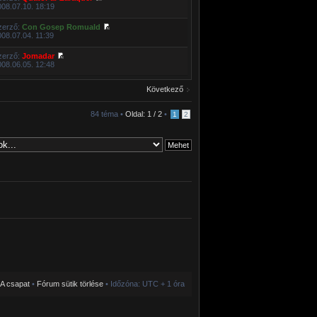
008.07.10. 18:19
zerző:
Con Gosep Romuald
008.07.04. 11:39
zerző:
Jomadar
008.06.05. 12:48
Következő
84 téma •
Oldal:
1
/
2
•
1
2
A csapat
•
Fórum sütik törlése
• Időzóna: UTC + 1 óra