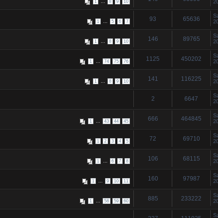
...
2
1
8
9
10
S
93
65636
...
2
1
5
6
7
S
146
89765
...
2
1
8
9
10
S
1125
450202
...
2
1
74
75
76
S
141
116225
...
2
1
8
9
10
S
2
6647
2
S
666
464845
...
2
1
43
44
45
S
72
69710
2
1
2
3
4
5
S
106
68115
...
2
1
6
7
8
S
160
97987
...
2
1
9
10
11
S
885
233222
...
2
1
58
59
60
S