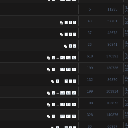
S
5
11235
2
S
43
57701
2
1
2
3
S
37
48678
2
1
2
3
S
26
36341
2
1
2
S
618
376391
...
2
1
40
41
42
S
199
130736
...
2
1
12
13
14
S
132
86370
...
2
1
7
8
9
S
199
103914
...
2
1
12
13
14
S
198
103873
...
2
1
12
13
14
S
328
140876
...
2
1
20
21
22
S
90
66397
...
2
1
5
6
7