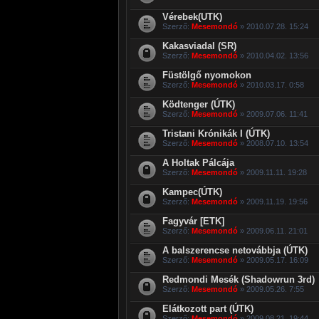
Vérebek(UTK)
Szerző:
Mesemondó
» 2010.07.28. 15:24
Kakasviadal (SR)
Szerző:
Mesemondó
» 2010.04.02. 13:56
Füstölgő nyomokon
Szerző:
Mesemondó
» 2010.03.17. 0:58
Ködtenger (ÚTK)
Szerző:
Mesemondó
» 2009.07.06. 11:41
Tristani Krónikák I (ÚTK)
Szerző:
Mesemondó
» 2008.07.10. 13:54
A Holtak Pálcája
Szerző:
Mesemondó
» 2009.11.11. 19:28
Kampec(ÚTK)
Szerző:
Mesemondó
» 2009.11.19. 19:56
Fagyvár [ETK]
Szerző:
Mesemondó
» 2009.06.11. 21:01
A balszerencse netovábbja (ÚTK)
Szerző:
Mesemondó
» 2009.05.17. 16:09
Redmondi Mesék (Shadowrun 3rd)
Szerző:
Mesemondó
» 2009.05.26. 7:55
Elátkozott part (ÚTK)
Szerző:
Mesemondó
» 2009.08.21. 19:44