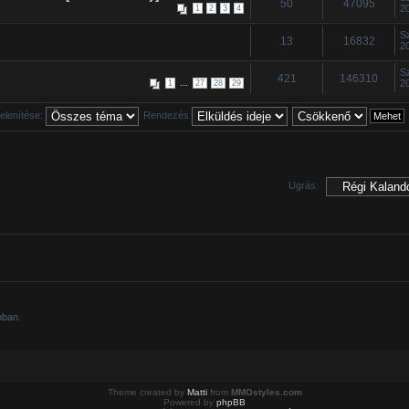
50
47095
2
1
2
3
4
S
13
16832
2
S
421
146310
...
2
1
27
28
29
lenítése:
Rendezés
Ugrás:
mban.
Theme created by
Matti
from
MMOstyles.com
Powered by
phpBB