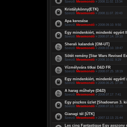
Szerző:
Mesemondó
» 2008.11.02. 13:34
Kristálykönny(ETK)
Szerző:
Mesemondó
» 2008.11.07. 20:43
Apa keresése
Szerző:
Mesemondó
» 2008.09.10. 9:50
Egy mindenkiért, mindenki egyért II
Szerző:
Mesemondó
» 2008.07.14. 19:10
Sherali kalandok [OM-UT]
Szerző:
Mesemondó
» 2008.03.10. 19:47
Sötét remény [Star Wars Revised Ed
Szerző:
Mesemondó
» 2008.10.02. 9:29
Vízmélyvára titkai D&D FR
Szerző:
Mesemondó
» 2008.07.25. 18:19
Egy mindenkiért, mindenki egyért! 
Szerző:
Mesemondó
» 2008.06.25. 17:38
A harag műhelye (D&D)
Szerző:
Mesemondó
» 2008.07.17. 7:41
Egy piszkos üzlet [Shadowrun 3. ki
Szerző:
Mesemondó
» 2008.07.13. 12:29
Gianagi tél [ÚTK]
Szerző:
Mesemondó
» 2007.12.13. 21:44
Les cinq Fantastique Egy asszony 