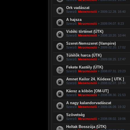
Ork vadászat
Szerző:
Mesemondó
» 2009.12.28. 16:40
A hajsza
Szerző:
Mesemondó
» 2009.04.07. 8:23
Vidéki történet (ÚTK)
Szerző:
Mesemondó
» 2008.10.20. 10:44
Szeret-Nemszeret (Vampire)
Szerző:
Mesemondó
» 2009.02.20. 17:02
Túlélők harca (ÚTK)
Szerző:
Mesemondó
» 2009.08.25. 17:47
Fekete Kastély (ÚTK)
Szerző:
Mesemondó
» 2008.07.31. 23:23
Amnet Keilor 24. Kódexe [ UTK ]
Szerző:
Mesemondó
» 2008.02.07. 16:49
Káosz a köbön [OM-UT]
Szerző:
Mesemondó
» 2008.08.30. 21:53
A nagy kalandorvadászat
Szerző:
Mesemondó
» 2009.06.09. 19:32
Szövetség
Szerző:
Mesemondó
» 2008.08.02. 19:06
Holtak Bosszúja (ÚTK)