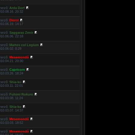
zerző:
Arda Dorf
010.08.16. 20:32
zerző:
Dierol
010.06.19. 14:17
zerző:
Saggaras Zenir
010.06.06. 22:18
zerző:
Martos col Legium
010.06.02. 0:29
zerző:
Mesemondó
010.04.21. 20:30
zerző:
Capricorn
010.03.26. 18:24
zerző:
Shia-ko
010.03.11. 22:01
zerző:
Fuhimi Rokuro
010.03.08. 11:24
zerző:
Shia-ko
010.03.07. 14:37
zerző:
Mesemondó
010.03.03. 18:52
zerző:
Mesemondó
010.02.26. 16:07