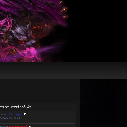
TOLSÓ HOZZÁSZÓLÁS
zerző:
Fentagor
009.09.02. 0:03
zerző:
Mesemondó