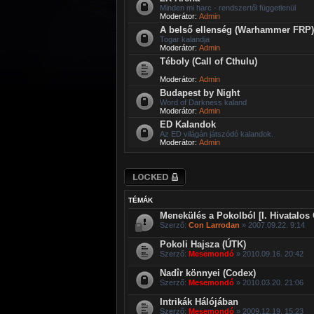
Minden mi harc - rendszertől függetlenül
Moderátor:
Admin
A belső ellenség (Warhammer FRP)
Togar kalandja
Moderátor:
Admin
Téboly (Call of Cthulu)
Moderátor:
Admin
Budapest by Night
Word of Darkness kaland
Moderátor:
Admin
ED Kalandok
Az ED világán játszódó kalandok.
Moderátor:
Admin
Lezárt fórum
TÉMÁK
Menekülés a Pokolból [I. Hivatalos
Szerző:
Con Larrodan
» 2007.09.22. 9:14
Pokoli Hajsza (ÚTK)
Szerző:
Mesemondó
» 2010.09.16. 20:42
Nadîr könnyei (Codex)
Szerző:
Mesemondó
» 2010.03.20. 21:06
Intrikák Hálójában
Szerző:
Mesemondó
» 2009.12.19. 15:23