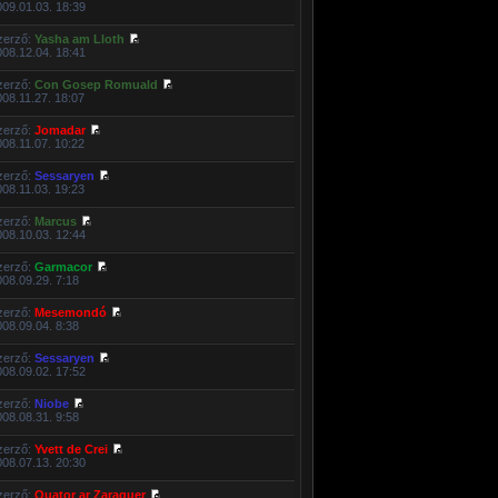
009.01.03. 18:39
zerző:
Yasha am Lloth
008.12.04. 18:41
zerző:
Con Gosep Romuald
008.11.27. 18:07
zerző:
Jomadar
008.11.07. 10:22
zerző:
Sessaryen
008.11.03. 19:23
zerző:
Marcus
008.10.03. 12:44
zerző:
Garmacor
008.09.29. 7:18
zerző:
Mesemondó
008.09.04. 8:38
zerző:
Sessaryen
008.09.02. 17:52
zerző:
Niobe
008.08.31. 9:58
zerző:
Yvett de Crei
008.07.13. 20:30
zerző:
Quator ar Zaraquer