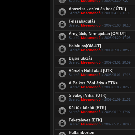
Szerző:
Mesemondó
» 2009.03.30. 7:27
Abaszisz - ezüst és bor ( ÚTK )
Szerző:
Mesemondó
» 2009.04.13. 11:36
Felszabadulás
Szerző:
Mesemondó
» 2009.01.03. 16:18
Árnyjáték, Nirmajéban [OM-UT]
Szerző:
Mesemondó
» 2008.04.20. 17:06
Haláltusa[OM-UT]
Szerző:
Mesemondó
» 2008.07.06. 18:55
Bajos utazás
Szerző:
Mesemondó
» 2009.03.01. 20:59
Vérszín Hold alatt [UTK]
Szerző:
Mesemondó
» 2008.05.01. 17:15
A Pajkos Póni átka <ETK>
Szerző:
Mesemondó
» 2009.01.06. 16:50
Sivatagi Vihar (ÚTK)
Szerző:
Mesemondó
» 2009.01.09. 21:31
Két tűz között [ETK]
Szerző:
Mesemondó
» 2008.06.19. 17:07
Feketeleves [ETK]
Szerző:
Mesemondó
» 2007.05.25. 16:08
Hullamborton