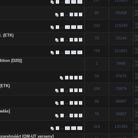
227
111925
...
2
1
14
15
16
S
95
65208
...
2
1
5
6
7
S
233
115245
...
2
1
14
15
16
. (ETK)
S
76
55248
...
2
1
4
5
6
S
754
211921
...
2
1
49
50
51
ition (D20)]
S
1
5949
2
S
59
57675
2
1
2
3
4
(ETK)
S
104
75679
...
2
1
5
6
7
S
88
66907
...
2
1
4
5
6
adás]
S
78
59667
...
2
1
4
5
6
S
318
131384
...
2
1
20
21
22
szerelméért [OM-UT verseny]
S