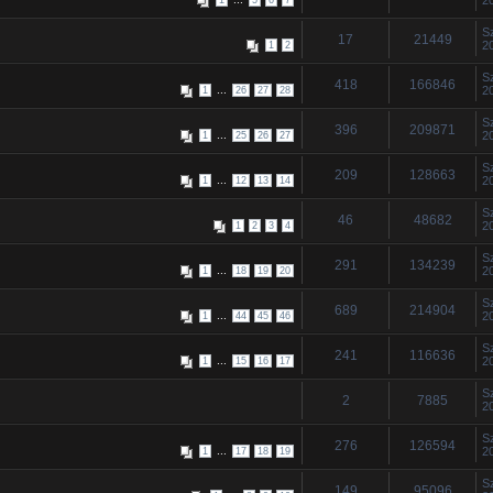
S
17
21449
2
1
2
S
418
166846
...
2
1
26
27
28
S
396
209871
...
2
1
25
26
27
S
209
128663
...
2
1
12
13
14
S
46
48682
2
1
2
3
4
S
291
134239
...
2
1
18
19
20
S
689
214904
...
2
1
44
45
46
S
241
116636
...
2
1
15
16
17
S
2
7885
2
S
276
126594
...
2
1
17
18
19
S
149
95096