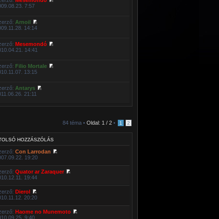
009.08.23. 7:57
zerző:
Arnoil
009.11.28. 14:14
zerző:
Mesemondó
010.04.21. 14:41
zerző:
Filio Mortale
010.11.07. 13:15
zerző:
Antarys
011.06.26. 21:11
84 téma •
Oldal:
1
/
2
•
1
2
TOLSÓ HOZZÁSZÓLÁS
zerző:
Con Larrodan
007.09.22. 19:20
zerző:
Quator ar Zaraquer
010.12.11. 19:44
zerző:
Dierol
010.11.12. 20:20
zerző:
Haome no Munemoto
010.09.25. 9:40