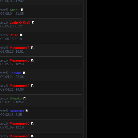
009.06.06. 17:42
zerző:
Arnoil
009.06.04. 21:05
zerző:
Lorin O Krell
009.05.20. 8:12
zerző:
Pelso
009.05.18. 9:19
zerző:
Mesemondó
009.05.17. 18:51
zerző:
Mesemondó
009.05.17. 18:50
zerző:
Lernun
009.04.24. 22:36
zerző:
Mesemondó
009.04.21. 14:38
zerző:
Shia-ko
009.03.16. 10:52
zerző:
Bercerus
009.02.16. 8:25
zerző:
Mesemondó
009.01.09. 12:19
zerző:
Mesemondó