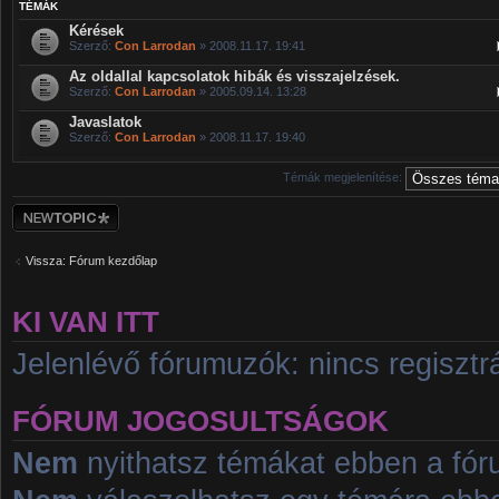
TÉMÁK
Kérések
Szerző:
Con Larrodan
» 2008.11.17. 19:41
Az oldallal kapcsolatok hibák és visszajelzések.
Szerző:
Con Larrodan
» 2005.09.14. 13:28
Javaslatok
Szerző:
Con Larrodan
» 2008.11.17. 19:40
Témák megjelenítése:
Új téma nyitása
Vissza: Fórum kezdőlap
KI VAN ITT
Jelenlévő fórumuzók: nincs regisztrá
FÓRUM JOGOSULTSÁGOK
Nem
nyithatsz témákat ebben a fó