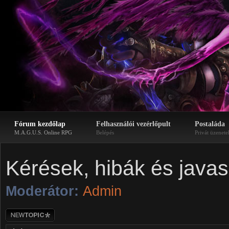
Fórum kezdőlap
Felhasználói vezérlőpult
Postaláda
M.A.G.U.S. Online RPG
Belépés
Privát üzenete
Kérések, hibák és javas
Moderátor:
Admin
Új téma nyitása