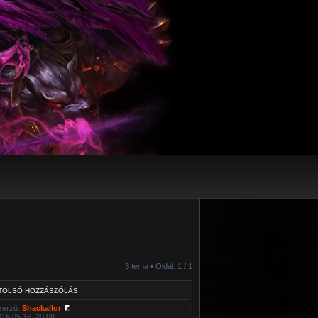
3 téma • Oldal:
1
/
1
TOLSÓ HOZZÁSZÓLÁS
zerző:
Shackallor
016.05.16. 20:08