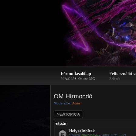
Fórum kezdőlap
Felhasználói v
M.A.G.U.S. Online RPG
Belépés
OM Hírmondó
Moderátor:
Admin
Új téma nyitása
TÉMÁK
Helyszínhírek
Szerző:
Navaratna
» 2008.03.31. 8:39