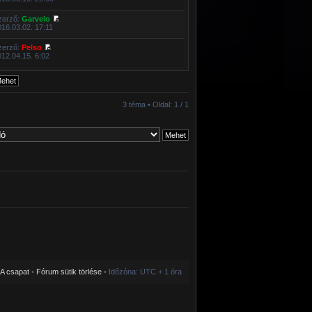
zerző:
Garvelo
016.03.02. 17:11
zerző:
Pelso
012.04.15. 6:02
3 téma • Oldal:
1
/
1
A csapat
•
Fórum sütik törlése
• Időzóna: UTC + 1 óra