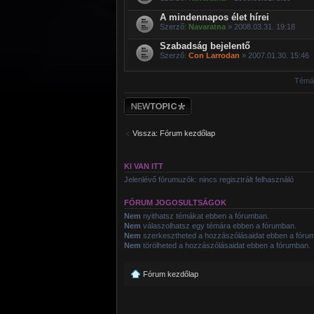
A mindennapos élet hírei
Szerző:
Navaratna
» 2008.03.31. 19:18
Szabadság bejelentő
Szerző:
Con Larrodan
» 2007.01.30. 15:46
Témák
Új téma nyitása
Vissza: Fórum kezdőlap
KI VAN ITT
Jelenlévő fórumuzók: nincs regisztrált felhasználó
FÓRUM JOGOSULTSÁGOK
Nem
nyithatsz témákat ebben a fórumban.
Nem
válaszolhatsz egy témára ebben a fórumban.
Nem
szerkesztheted a hozzászólásaidat ebben a fóru
Nem
törölheted a hozzászólásaidat ebben a fórumban.
Fórum kezdőlap