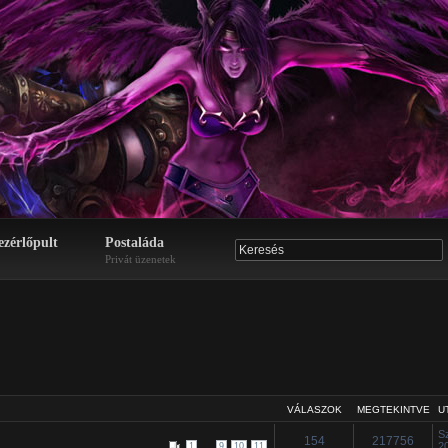
ezérlőpult
Postaláda
Privát üzenetek
VÁLASZOK
MEGTEKINTVE
U
S
154
217756
...
2
1
9
10
11