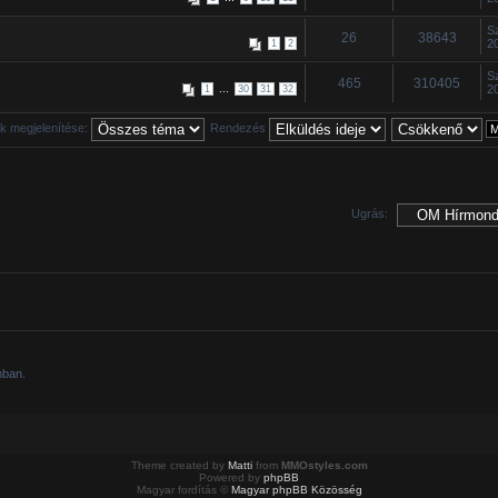
S
26
38643
2
1
2
S
465
310405
...
2
1
30
31
32
 megjelenítése:
Rendezés
Ugrás:
mban.
Theme created by
Matti
from
MMOstyles.com
Powered by
phpBB
Magyar fordítás ©
Magyar phpBB Közösség