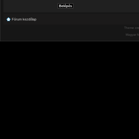
Fórum kezdőlap
Theme cr
Magyar f