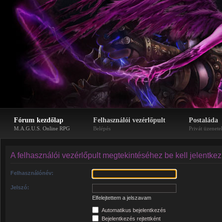
Fórum kezdőlap
Felhasználói vezérlőpult
Postaláda
M.A.G.U.S. Online RPG
Belépés
Privát üzenete
A felhasználói vezérlőpult megtekintéséhez be kell jelentke
Felhasználónév:
Jelszó:
Elfelejtettem a jelszavam
Automatikus bejelentkezés
Bejelentkezés rejtettként