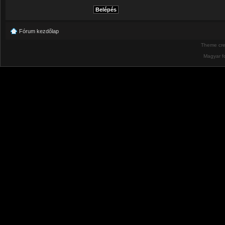
Fórum kezdőlap
Theme cr
Magyar f