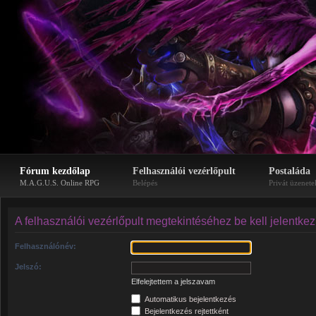
Fórum kezdőlap
Felhasználói vezérlőpult
Postaláda
M.A.G.U.S. Online RPG
Belépés
Privát üzenete
A felhasználói vezérlőpult megtekintéséhez be kell jelentke
Felhasználónév:
Jelszó:
Elfelejtettem a jelszavam
Automatikus bejelentkezés
Bejelentkezés rejtettként