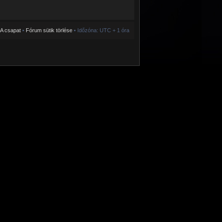
A csapat
•
Fórum sütik törlése
• Időzóna: UTC + 1 óra