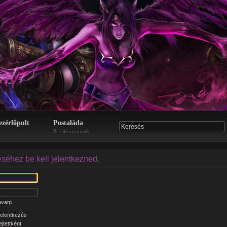
ezérlőpult
Postaláda
Privát üzenetek
éséhez be kell jelentkezned.
zavam
elentkezés
jtettként