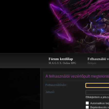
Fórum kezdőlap
Felhasználói v
M.A.G.U.S. Online RPG
Belépés
A felhasználói vezérlőpult megtekint
Felhasználónév:
Jelszó:
Elfelejtettem a jels
Automatikus bej
Bejelentkezés re