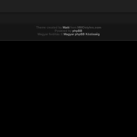
Theme created by
Matti
from
MMOstyles.com
Powered by
phpBB
Magyar fordítás ©
Magyar phpBB Közösség