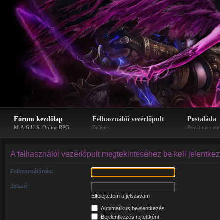
Fórum kezdőlap
Felhasználói vezérlőpult
Postaláda
M.A.G.U.S. Online RPG
Belépés
Privát üzenete
A felhasználói vezérlőpult megtekintéséhez be kell jelentke
Felhasználónév:
Jelszó:
Elfelejtettem a jelszavam
Automatikus bejelentkezés
Bejelentkezés rejtettként