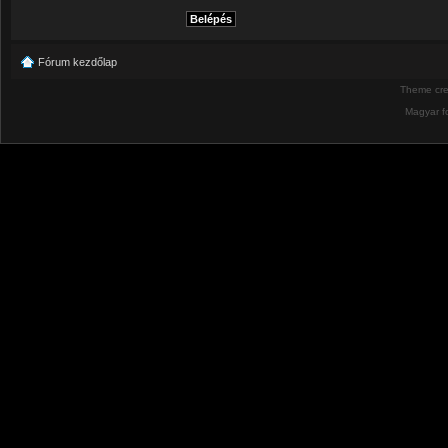
Fórum kezdőlap
Theme cr
Magyar f