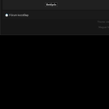
Fórum kezdőlap
Theme cr
Magyar f