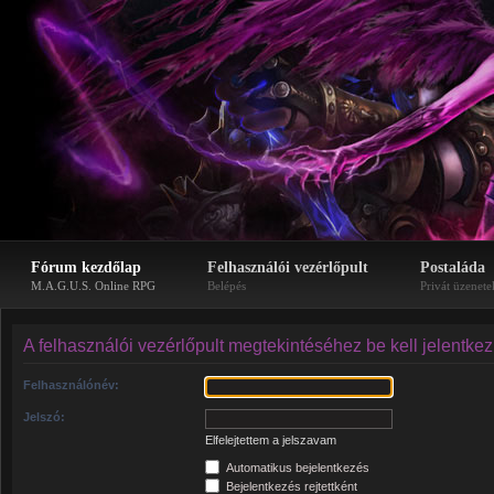
Fórum kezdőlap
Felhasználói vezérlőpult
Postaláda
M.A.G.U.S. Online RPG
Belépés
Privát üzenete
A felhasználói vezérlőpult megtekintéséhez be kell jelentke
Felhasználónév:
Jelszó:
Elfelejtettem a jelszavam
Automatikus bejelentkezés
Bejelentkezés rejtettként