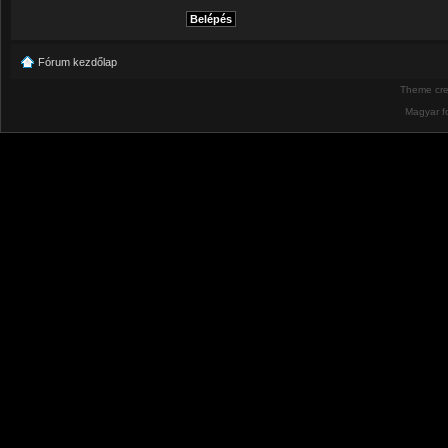
Fórum kezdőlap
Theme cr
Magyar f