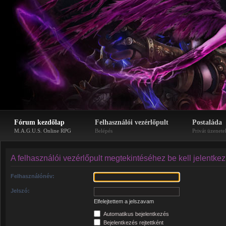
Fórum kezdőlap
Felhasználói vezérlőpult
Postaláda
M.A.G.U.S. Online RPG
Belépés
Privát üzenete
A felhasználói vezérlőpult megtekintéséhez be kell jelentke
Felhasználónév:
Jelszó:
Elfelejtettem a jelszavam
Automatikus bejelentkezés
Bejelentkezés rejtettként