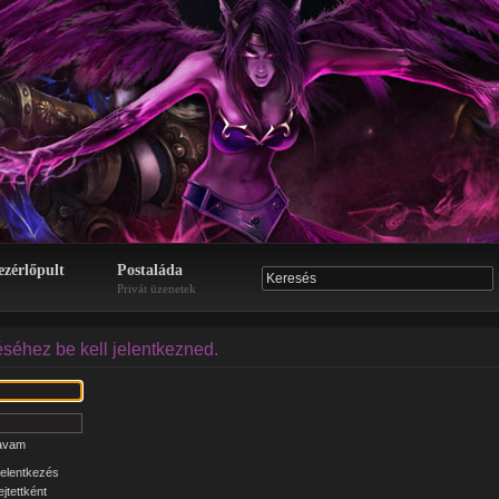
ezérlőpult
Postaláda
Privát üzenetek
éséhez be kell jelentkezned.
zavam
elentkezés
jtettként