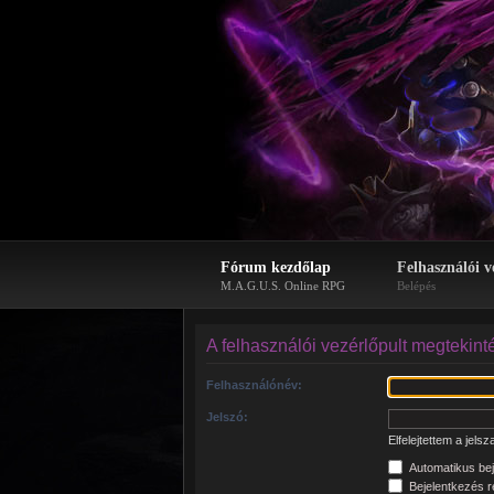
Fórum kezdőlap
Felhasználói v
M.A.G.U.S. Online RPG
Belépés
A felhasználói vezérlőpult megtekint
Felhasználónév:
Jelszó:
Elfelejtettem a jels
Automatikus bej
Bejelentkezés re