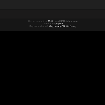
Theme created by
Matti
from
MMOstyles.com
Powered by
phpBB
Magyar fordítás ©
Magyar phpBB Közösség