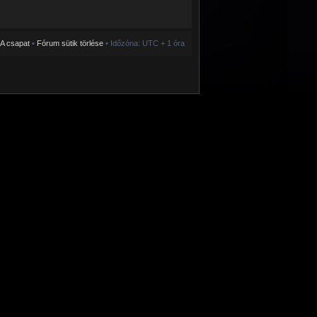
A csapat
•
Fórum sütik törlése
• Időzóna: UTC + 1 óra