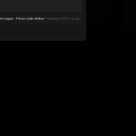
A csapat
•
Fórum sütik törlése
• Időzóna: UTC + 1 óra