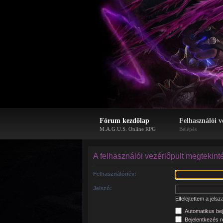
Fórum kezdőlap
Felhasználói v
M.A.G.U.S. Online RPG
Belépés
A felhasználói vezérlőpult megtekint
Felhasználónév:
Jelszó:
Elfelejtettem a jels
Automatikus bej
Bejelentkezés re