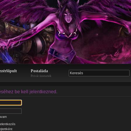
ezérlőpult
Postaláda
Privát üzenetek
éséhez be kell jelentkezned.
zavam
elentkezés
jtettként