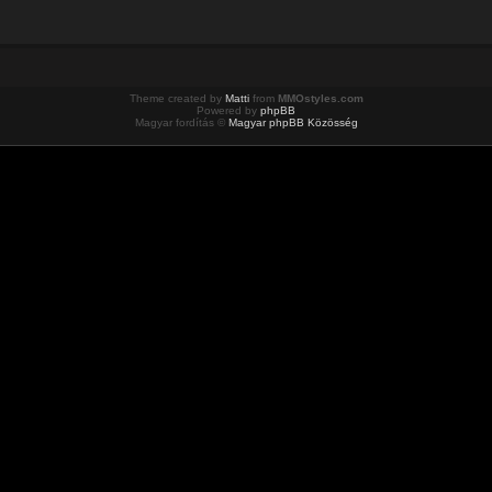
Theme created by
Matti
from
MMOstyles.com
Powered by
phpBB
Magyar fordítás ©
Magyar phpBB Közösség