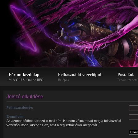
Fórum kezdőlap
Felhasználói vezérlőpult
Postaláda
M.A.G.U.S. Online RPG
Belépés
Privát üzenete
Jelszó elküldése
Felhasználónév:
E-mail cím:
Az azonosítódhoz tartozó e-mail cím. Ha nem változtattad meg a felhasználó
vezérlőpultban, akkor ez az, amit a regisztrációkor megadtál.