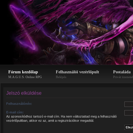
Fórum kezdőlap
Felhasználói vezérlőpult
Postaláda
M.A.G.U.S. Online RPG
Belépés
Privát üzenete
Jelszó elküldése
Felhasználónév:
E-mail cím:
Az azonosítódhoz tartozó e-mail cím. Ha nem változtattad meg a felhasználó
vezérlőpultban, akkor ez az, amit a regisztrációkor megadtál.