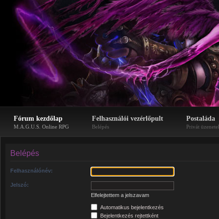
Fórum kezdőlap
Felhasználói vezérlőpult
Postaláda
M.A.G.U.S. Online RPG
Belépés
Privát üzenete
Belépés
Felhasználónév:
Jelszó:
Elfelejtettem a jelszavam
Automatikus bejelentkezés
Bejelentkezés rejtettként