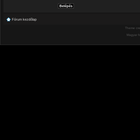
Fórum kezdőlap
Theme cr
Magyar f