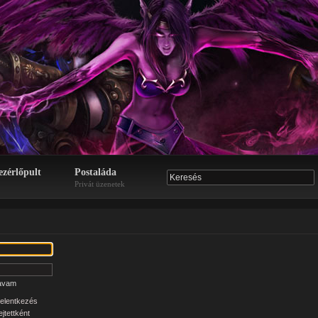
ezérlőpult
Postaláda
Privát üzenetek
zavam
elentkezés
jtettként