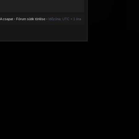
A csapat
•
Fórum sütik törlése
• Időzóna: UTC + 1 óra