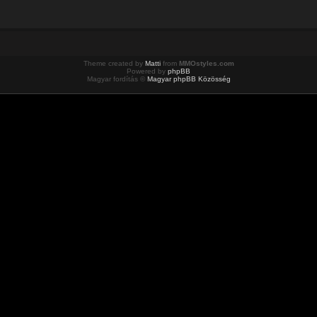
Theme created by
Matti
from
MMOstyles.com
Powered by
phpBB
Magyar fordítás ©
Magyar phpBB Közösség