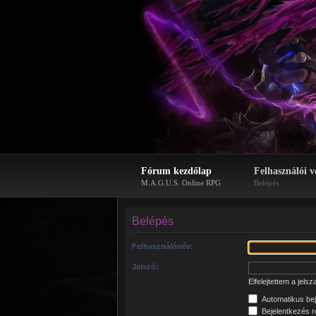
Fórum kezdőlap
Felhasználói v
M.A.G.U.S. Online RPG
Belépés
Belépés
Felhasználónév:
Jelszó:
Elfelejtettem a jels
Automatikus bej
Bejelentkezés re