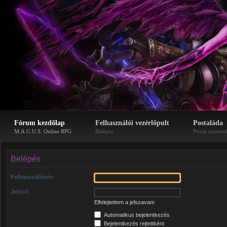
Fórum kezdőlap
Felhasználói vezérlőpult
Postaláda
M.A.G.U.S. Online RPG
Belépés
Privát üzenete
Belépés
Felhasználónév:
Jelszó:
Elfelejtettem a jelszavam
Automatikus bejelentkezés
Bejelentkezés rejtettként