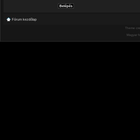
Fórum kezdőlap
Theme cr
Magyar f