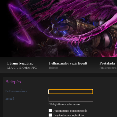
Fórum kezdőlap
Felhasználói vezérlőpult
Postaláda
M.A.G.U.S. Online RPG
Belépés
Privát üzenete
Belépés
Felhasználónév:
Jelszó:
Elfelejtettem a jelszavam
Automatikus bejelentkezés
Bejelentkezés rejtettként