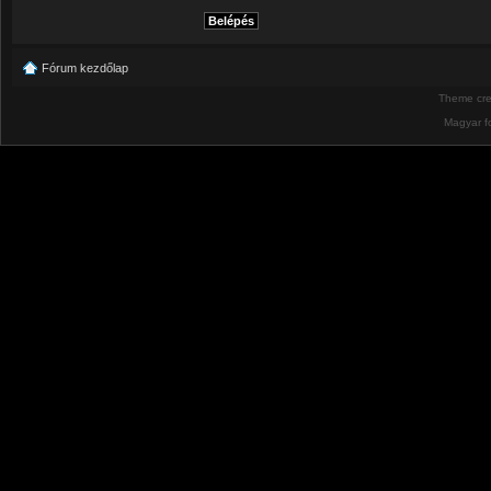
Fórum kezdőlap
Theme cr
Magyar f