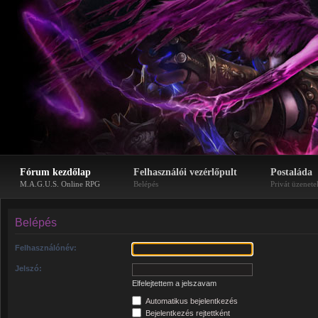
Fórum kezdőlap
Felhasználói vezérlőpult
Postaláda
M.A.G.U.S. Online RPG
Belépés
Privát üzenete
Belépés
Felhasználónév:
Jelszó:
Elfelejtettem a jelszavam
Automatikus bejelentkezés
Bejelentkezés rejtettként