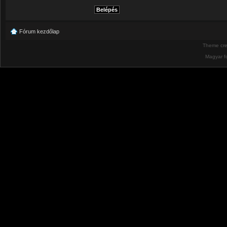
Fórum kezdőlap
Theme cr
Magyar f