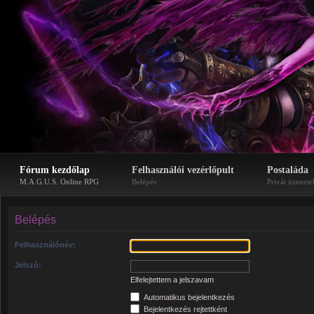
Fórum kezdőlap
Felhasználói vezérlőpult
Postaláda
M.A.G.U.S. Online RPG
Belépés
Privát üzenete
Belépés
Felhasználónév:
Jelszó:
Elfelejtettem a jelszavam
Automatikus bejelentkezés
Bejelentkezés rejtettként