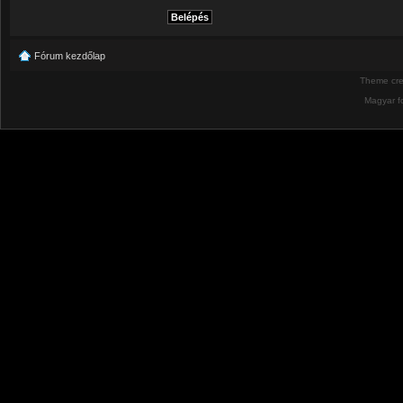
Fórum kezdőlap
Theme cr
Magyar f