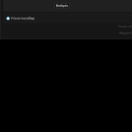
Fórum kezdőlap
Theme cr
Magyar f