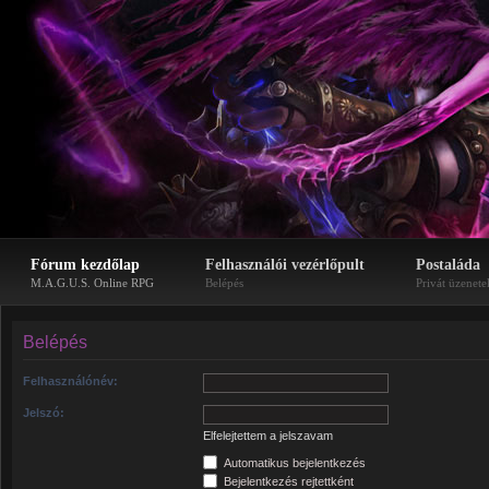
Fórum kezdőlap
Felhasználói vezérlőpult
Postaláda
M.A.G.U.S. Online RPG
Belépés
Privát üzenete
Belépés
Felhasználónév:
Jelszó:
Elfelejtettem a jelszavam
Automatikus bejelentkezés
Bejelentkezés rejtettként