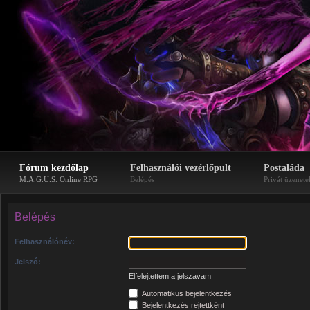
Fórum kezdőlap
Felhasználói vezérlőpult
Postaláda
M.A.G.U.S. Online RPG
Belépés
Privát üzenete
Belépés
Felhasználónév:
Jelszó:
Elfelejtettem a jelszavam
Automatikus bejelentkezés
Bejelentkezés rejtettként