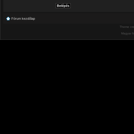
Fórum kezdőlap
Theme cr
Magyar f