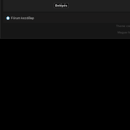
Fórum kezdőlap
Theme cr
Magyar f