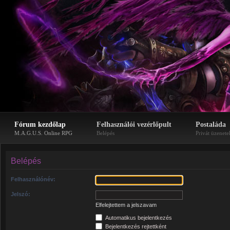
Fórum kezdőlap
Felhasználói vezérlőpult
Postaláda
M.A.G.U.S. Online RPG
Belépés
Privát üzenete
Belépés
Felhasználónév:
Jelszó:
Elfelejtettem a jelszavam
Automatikus bejelentkezés
Bejelentkezés rejtettként