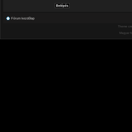
Fórum kezdőlap
Theme cr
Magyar f