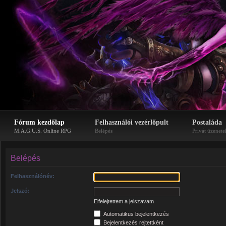
Fórum kezdőlap
Felhasználói vezérlőpult
Postaláda
M.A.G.U.S. Online RPG
Belépés
Privát üzenete
Belépés
Felhasználónév:
Jelszó:
Elfelejtettem a jelszavam
Automatikus bejelentkezés
Bejelentkezés rejtettként