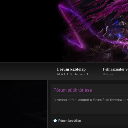
Fórum kezdőlap
Felhasználói v
M.A.G.U.S. Online RPG
Belépés
Fórum sütik törlése
Biztosan törölni akarod a fórum által létrehozott 
Fórum kezdőlap