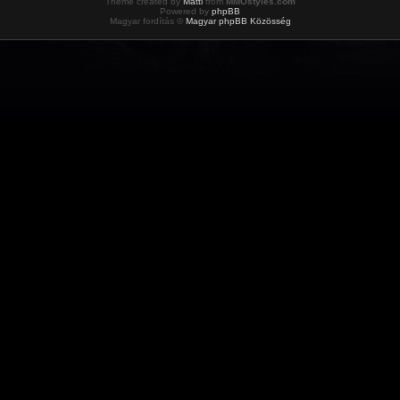
Theme created by
Matti
from
MMOstyles.com
Powered by
phpBB
Magyar fordítás ©
Magyar phpBB Közösség