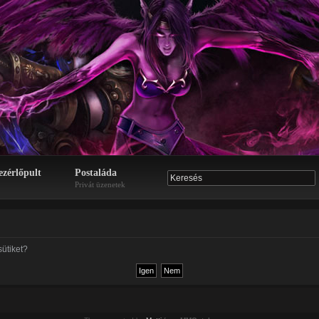
ezérlőpult
Postaláda
Privát üzenetek
sütiket?