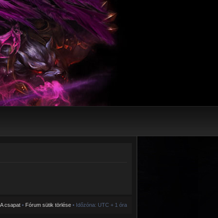
A csapat
•
Fórum sütik törlése
• Időzóna: UTC + 1 óra