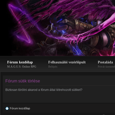
Fórum kezdőlap
Felhasználói vezérlőpult
Postaláda
M.A.G.U.S. Online RPG
Belépés
Privát üzenete
Fórum sütik törlése
Biztosan törölni akarod a fórum által létrehozott sütiket?
Fórum kezdőlap