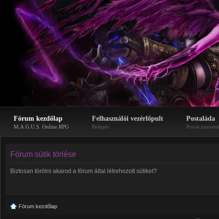
Fórum kezdőlap
Felhasználói vezérlőpult
Postaláda
M.A.G.U.S. Online RPG
Belépés
Privát üzenete
Fórum sütik törlése
Biztosan törölni akarod a fórum által létrehozott sütiket?
Fórum kezdőlap