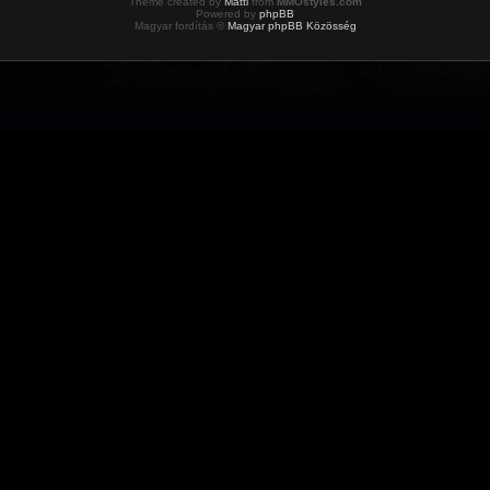
Theme created by
Matti
from
MMOstyles.com
Powered by
phpBB
Magyar fordítás ©
Magyar phpBB Közösség