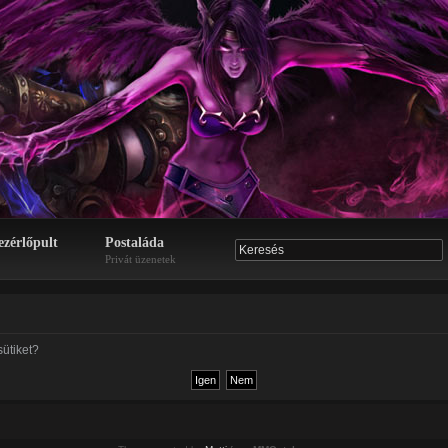
ezérlőpult
Postaláda
Privát üzenetek
sütiket?