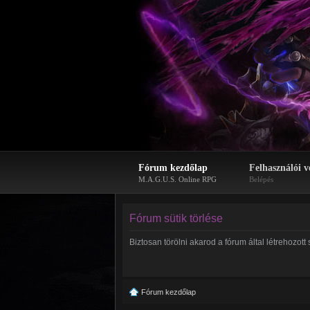
Fórum kezdőlap
Felhasználói v
M.A.G.U.S. Online RPG
Belépés
Fórum sütik törlése
Biztosan törölni akarod a fórum által létrehozott 
Fórum kezdőlap