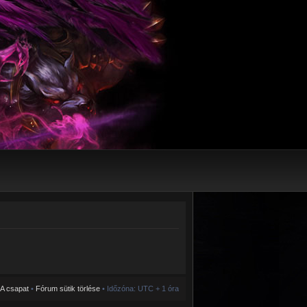
A csapat
•
Fórum sütik törlése
• Időzóna: UTC + 1 óra