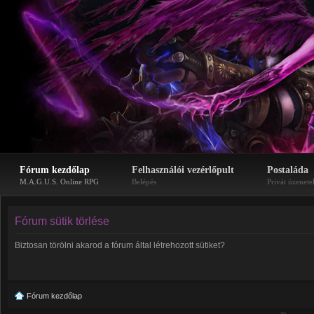
Fórum kezdőlap
Felhasználói vezérlőpult
Postaláda
M.A.G.U.S. Online RPG
Belépés
Privát üzenete
Fórum sütik törlése
Biztosan törölni akarod a fórum által létrehozott sütiket?
Fórum kezdőlap