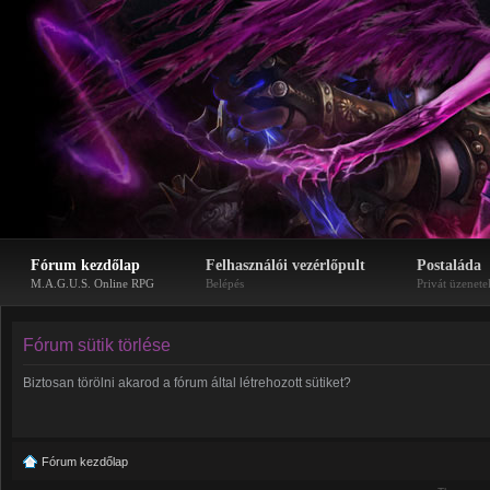
Fórum kezdőlap
Felhasználói vezérlőpult
Postaláda
M.A.G.U.S. Online RPG
Belépés
Privát üzenete
Fórum sütik törlése
Biztosan törölni akarod a fórum által létrehozott sütiket?
Fórum kezdőlap