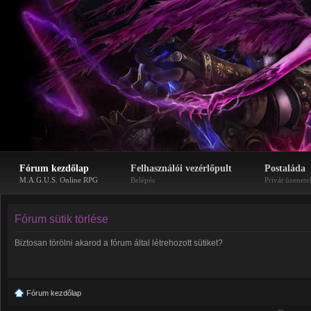
Fórum kezdőlap
Felhasználói vezérlőpult
Postaláda
M.A.G.U.S. Online RPG
Belépés
Privát üzenete
Fórum sütik törlése
Biztosan törölni akarod a fórum által létrehozott sütiket?
Fórum kezdőlap