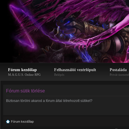
Fórum kezdőlap
Felhasználói vezérlőpult
Postaláda
M.A.G.U.S. Online RPG
Belépés
Privát üzenete
Fórum sütik törlése
Biztosan törölni akarod a fórum által létrehozott sütiket?
Fórum kezdőlap