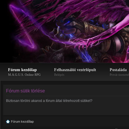
Fórum kezdőlap
Felhasználói vezérlőpult
Postaláda
M.A.G.U.S. Online RPG
Belépés
Privát üzenete
Fórum sütik törlése
Biztosan törölni akarod a fórum által létrehozott sütiket?
Fórum kezdőlap