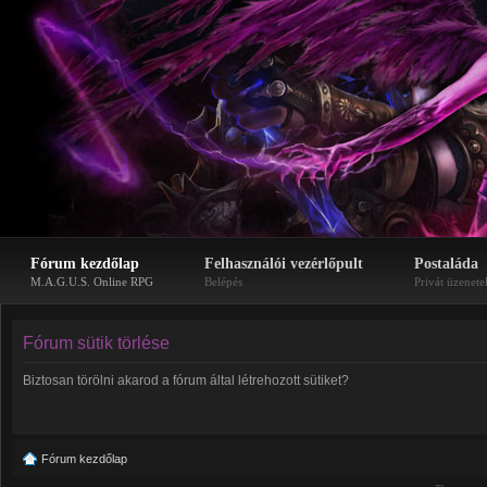
Fórum kezdőlap
Felhasználói vezérlőpult
Postaláda
M.A.G.U.S. Online RPG
Belépés
Privát üzenete
Fórum sütik törlése
Biztosan törölni akarod a fórum által létrehozott sütiket?
Fórum kezdőlap