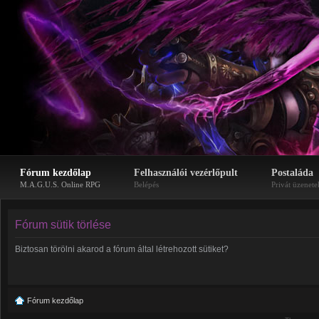
Fórum kezdőlap
Felhasználói vezérlőpult
Postaláda
M.A.G.U.S. Online RPG
Belépés
Privát üzenete
Fórum sütik törlése
Biztosan törölni akarod a fórum által létrehozott sütiket?
Fórum kezdőlap