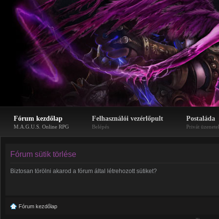
Fórum kezdőlap
Felhasználói vezérlőpult
Postaláda
M.A.G.U.S. Online RPG
Belépés
Privát üzenete
Fórum sütik törlése
Biztosan törölni akarod a fórum által létrehozott sütiket?
Fórum kezdőlap