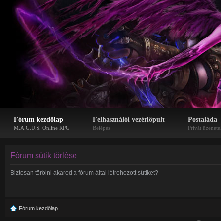
Fórum kezdőlap
Felhasználói vezérlőpult
Postaláda
M.A.G.U.S. Online RPG
Belépés
Privát üzenete
Fórum sütik törlése
Biztosan törölni akarod a fórum által létrehozott sütiket?
Fórum kezdőlap