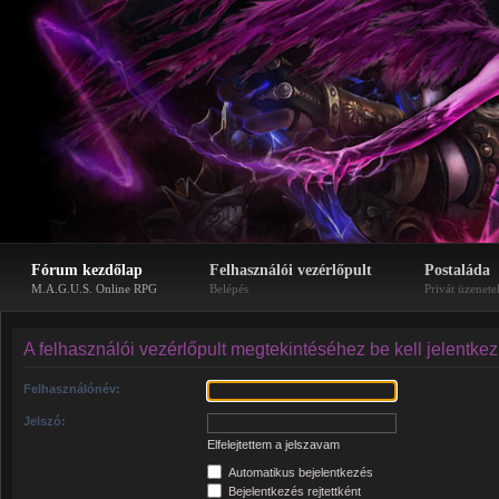
Fórum kezdőlap
Felhasználói vezérlőpult
Postaláda
M.A.G.U.S. Online RPG
Belépés
Privát üzenete
A felhasználói vezérlőpult megtekintéséhez be kell jelentke
Felhasználónév:
Jelszó:
Elfelejtettem a jelszavam
Automatikus bejelentkezés
Bejelentkezés rejtettként