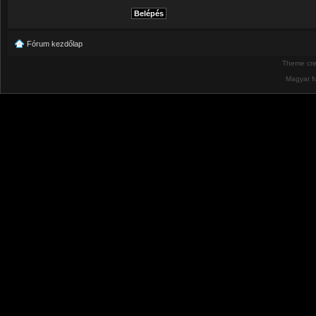
Fórum kezdőlap
Theme cr
Magyar f